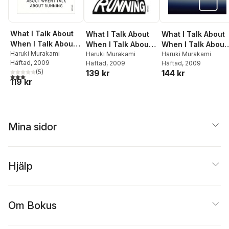
What I Talk About
What I Talk About
What I Talk About
When I Talk About
When I Talk About
When I Talk About
Running
Haruki Murakami
Running
Haruki Murakami
Running
Haruki Murakami
Häftad
, 2009
Häftad
, 2009
Häftad
, 2009
139 kr
(
5
)
144 kr
3,0
utav 5 stjärnor. Totalt antal röster:
119 kr
Mina sidor
Hjälp
Om Bokus