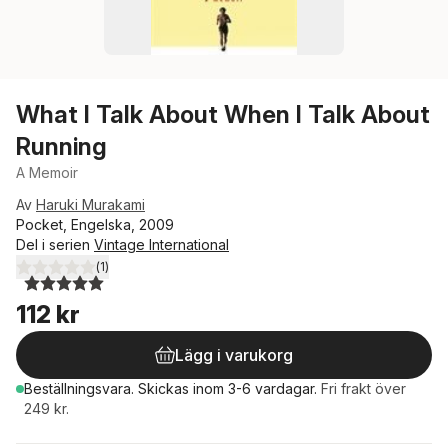
What I Talk About When I Talk About
Running
A Memoir
Av
Haruki Murakami
Pocket, Engelska, 2009
Del i serien
Vintage International
(
1
)
5,0
utav 5 stjärnor. Totalt antal röster:
112 kr
Lägg i varukorg
Beställningsvara.
Skickas
inom 3-6 vardagar
.
Fri frakt över
249 kr.