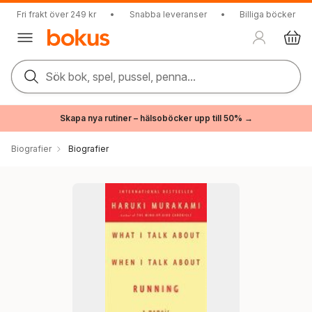
Fri frakt över 249 kr
•
Snabba leveranser
•
Billiga böcker
Sök bok, spel, pussel, penna...
Skapa nya rutiner – hälsoböcker upp till 50% →
Biografier
Biografier