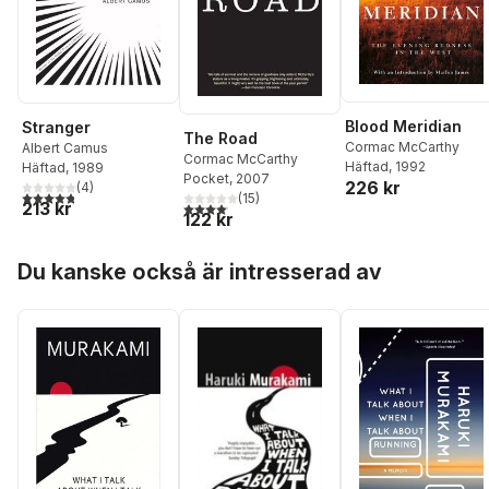
Blood Meridian
Stranger
The Road
Cormac McCarthy
Albert Camus
Cormac McCarthy
Häftad
, 1992
Häftad
, 1989
Pocket
, 2007
226 kr
(
4
)
4,8
utav 5 stjärnor. Totalt antal röster:
(
15
)
213 kr
4,1
utav 5 stjärnor. Totalt antal röster:
122 kr
Hoppa över listan
Du kanske också är intresserad av