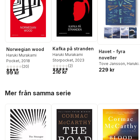
Kafka på stranden
Norwegian wood
Havet - fyra
Haruki Murakami
Haruki Murakami
noveller
Storpocket
, 2023
Pocket
, 2018
Tove Jansson
,
Haruki
(
2
)
(
20
)
5,0
utav 5 stjärnor. Totalt antal röster:
3,9
utav 5 stjärnor. Totalt antal röster:
229 kr
Murakami
,
Karolina
216 kr
99 kr
Ramqvist
,
Stefan Zwe
Hoppa över listan
Mer från samma serie