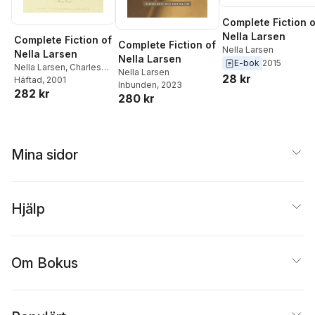
Complete Fiction o
Nella Larsen
Complete Fiction of
Complete Fiction of
Nella Larsen
Nella Larsen
Nella Larsen
E-bok
2015
Nella Larsen
,
Charles
Nella Larsen
28 kr
Larson
Häftad
, 2001
Inbunden
, 2023
282 kr
280 kr
Mina sidor
Hjälp
Om Bokus