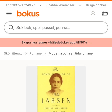
Fri frakt över 249 kr
•
Snabba leveranser
•
Billiga böcker
Sök bok, spel, pussel, penna...
Skapa nya rutiner – hälsoböcker upp till 50% →
Skönlitteratur
Romaner
Moderna och samtida romaner