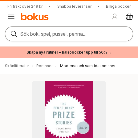
Fri frakt över 249 kr
•
Snabba leveranser
•
Billiga böcker
Sök bok, spel, pussel, penna...
Skapa nya rutiner – hälsoböcker upp till 50% →
Skönlitteratur
Romaner
Moderna och samtida romaner