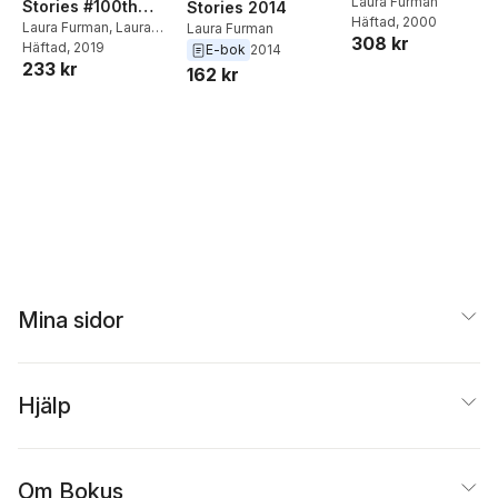
Laura Furman
Stories #100th
Stories 2014
Häftad
, 2000
Anniversary Edition
Laura Furman
,
Laura
Laura Furman
308 kr
Furman
Häftad
, 2019
(2019)
E-bok
2014
233 kr
162 kr
Mina sidor
Hjälp
Om Bokus