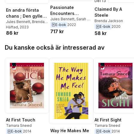
Del 13
Passionate
Claimed By A
En andra första
Encounters
Steele
chans ; Den gyllene
Collection
Jules Bennett
,
Sarah M.
Brenda Jackson
regeln
Jules Bennett
,
Brenda
Anderson
,
Lindsay
E-bok
2022
E-bok
2020
Jackson
Häftad
, 2023
Armstrong
,
Michelle
717 kr
86 kr
58 kr
Reid
,
Michelle Smart
,
Jennie Lucas
,
Caitlin
Hoppa över listan
Crews
,
Dani Wade
,
Kim
Du kanske också är intresserad av
Lawrence
,
Amanda
Cinelli
,
Maya Blake
,
Louise Fuller
,
Lynne
Graham
,
Brenda
Jackson
,
Catherine
Mann
,
Tara Pammi
,
Cathy Williams
At First Touch
At First Sight
Tamara Sneed
Tamara Sneed
Way He Makes Me
E-bok
2014
E-bok
2014