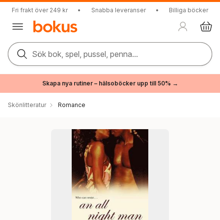
Fri frakt över 249 kr
•
Snabba leveranser
•
Billiga böcker
Sök bok, spel, pussel, penna...
Skapa nya rutiner – hälsoböcker upp till 50% →
Skönlitteratur
Romance