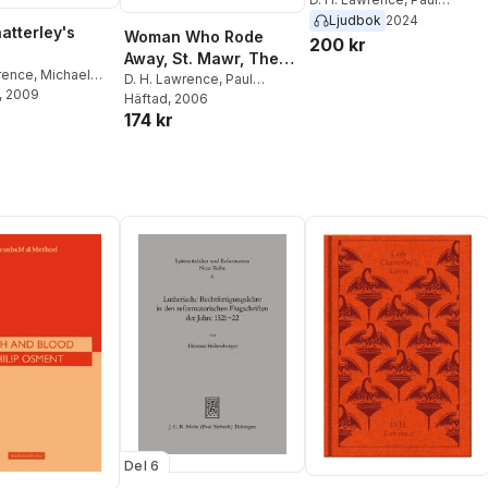
Poplawski
,
Michael Squires
Ljudbok
2024
atterley's
Woman Who Rode
200 kr
Away, St. Mawr, The
rence
,
Michael
Princess
D. H. Lawrence
,
Paul
Paul Poplawski
, 2009
Poplawski
Häftad
, 2006
174 kr
Del 6