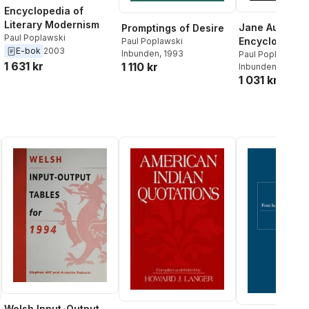
Encyclopedia of
Literary Modernism
Jane Austen
Promptings of Desire
Paul Poplawski
Encyclopedia
Paul Poplawski
E-bok
2003
Inbunden
, 1993
Paul Poplawski
1 631 kr
1 110 kr
Inbunden
, 1998
1 031 kr
Welsh Input-Output