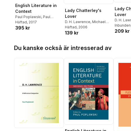
English Literature in
Lady Ch
Lady Chatterley's
Context
Lover
Lover
Paul Poplawski
,
Paul
D. H. Law
D. H. Lawrence
,
Michael
Poplawski
Häftad
, 2017
Squires
Inbunden
,
Squires
Häftad
, 2006
,
Paul Poplawski
395 kr
209 kr
139 kr
Hoppa över listan
Du kanske också är intresserad av
English Literature in