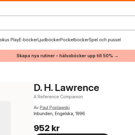
okus Play
E-böcker
Ljudböcker
Pocketböcker
Spel och pussel
Skapa nya rutiner – hälsoböcker upp till 50% →
D. H. Lawrence
A Reference Companion
Av
Paul Poplawski
Inbunden, Engelska, 1996
952 kr