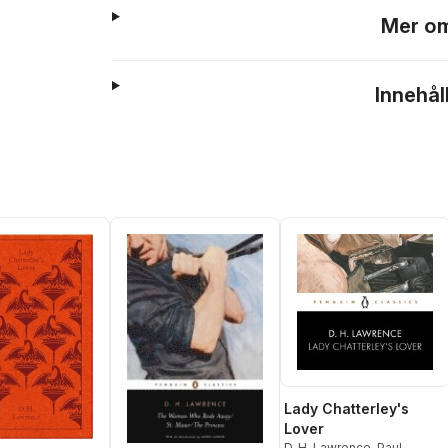
Mer om
Innehål
Lady Chatterley's
Lover
D. H. Lawrence
,
Paul