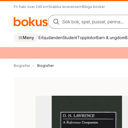
Fri frakt över 249 kr
•
Snabba leveranser
•
Billiga böcker
Sök bok, spel, pussel, penna...
Meny
Erbjudanden
Student
Topplistor
Barn & ungdom
B
Biografier
Biografier