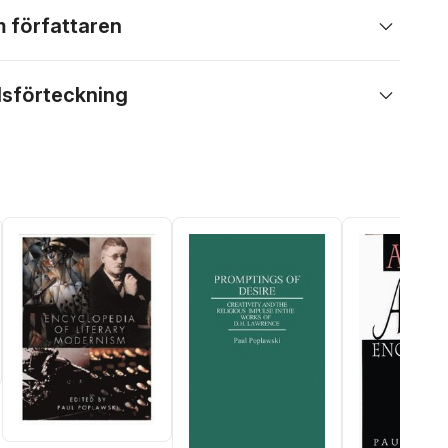
 författaren
lsförteckning