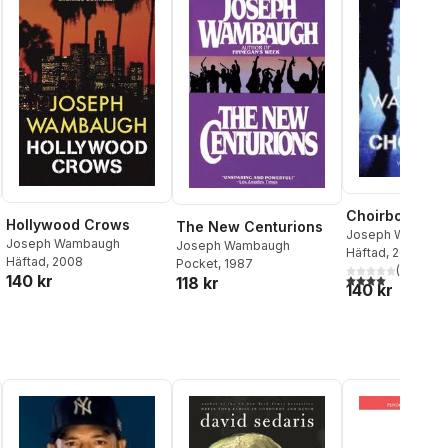
Choirboys
Hollywood Crows
The New Centurions
Joseph Wambau
Joseph Wambaugh
Joseph Wambaugh
Häftad
, 2007
Häftad
, 2008
Pocket
, 1987
(
1
)
4,0
utav 5 stjärnor
140 kr
118 kr
al röster:
140 kr