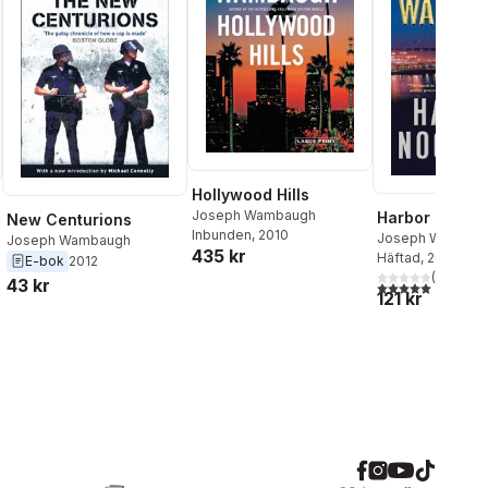
Hollywood Hills
Joseph Wambaugh
Harbor Noctu
New Centurions
Inbunden
, 2010
Joseph Wambau
Joseph Wambaugh
435 kr
Häftad
, 2012
E-bok
2012
(
1
)
43 kr
5,0
utav 5 stjärnor.
121 kr