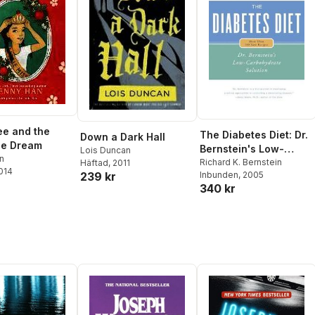
ee and the
The Diabetes Diet: Dr.
Down a Dark Hall
ie Dream
Bernstein's Low-
Lois Duncan
n
Carbohydrate Solution
Richard K. Bernstein
Häftad
, 2011
2014
239 kr
Inbunden
, 2005
340 kr