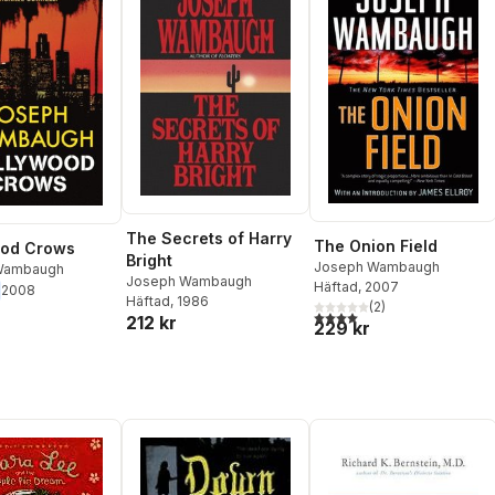
The Secrets of Harry
The Onion Field
ood Crows
Bright
Joseph Wambaugh
Wambaugh
Joseph Wambaugh
Häftad
, 2007
2008
Häftad
, 1986
(
2
)
4,0
utav 5 stjärnor. Totalt ant
212 kr
229 kr