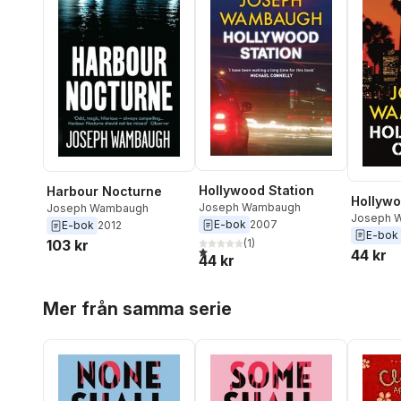
Hollywood Station
Harbour Nocturne
Hollyw
Joseph Wambaugh
Joseph Wambaugh
Joseph 
E-bok
2007
E-bok
2012
E-bok
(
1
)
103 kr
1,0
utav 5 stjärnor. Totalt antal röster:
44 kr
44 kr
Hoppa över listan
Mer från samma serie