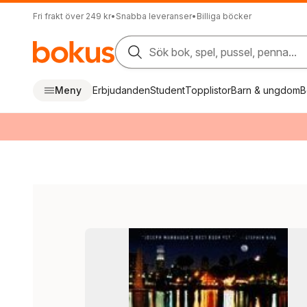
Fri frakt över 249 kr
•
Snabba leveranser
•
Billiga böcker
Sök bok, spel, pussel, penna...
Meny
Erbjudanden
Student
Topplistor
Barn & ungdom
B