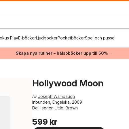
okus Play
E-böcker
Ljudböcker
Pocketböcker
Spel och pussel
Skapa nya rutiner – hälsoböcker upp till 50% →
Hollywood Moon
Av
Joseph Wambaugh
Inbunden, Engelska, 2009
Del i serien
Little, Brown
599 kr