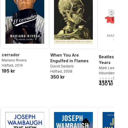
cerrador
When You Are
Beatles - All 
Mariano Rivera
Engulfed in Flames
Years
Häftad
, 2014
David Sedaris
Mark Lewisohn
195 kr
Häftad
, 2008
Inbunden
, 2013
350 kr
(
6
)
4,8
utav 5 stjärnor
430 kr