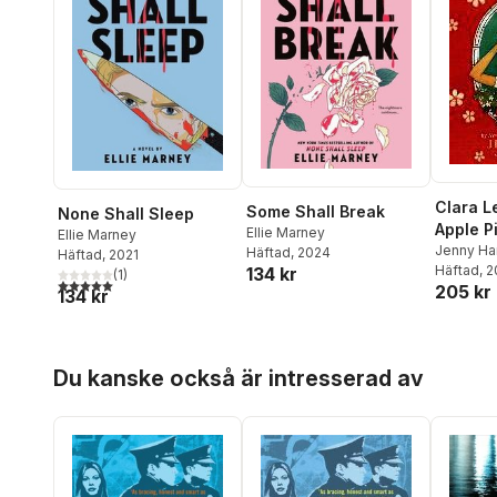
Clara L
Some Shall Break
None Shall Sleep
Apple P
Ellie Marney
Ellie Marney
Jenny Ha
Häftad
, 2024
Häftad
, 2021
Häftad
, 
134 kr
(
1
)
5,0
utav 5 stjärnor. Totalt antal röster:
205 kr
134 kr
Hoppa över listan
Du kanske också är intresserad av