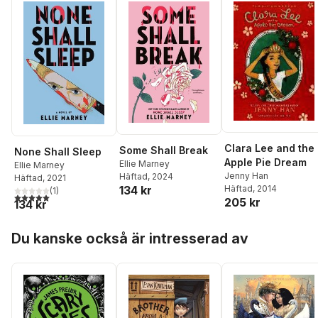
Clara Lee and the
Some Shall Break
None Shall Sleep
Apple Pie Dream
Ellie Marney
Ellie Marney
Jenny Han
Häftad
, 2024
Häftad
, 2021
Häftad
, 2014
134 kr
(
1
)
5,0
utav 5 stjärnor. Totalt antal röster:
205 kr
134 kr
Hoppa över listan
Du kanske också är intresserad av