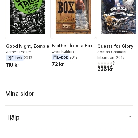
Brother from a Box
Quests for Glory
Good Night, Zombie
Evan Kuhlman
Soman Chainani
James Preller
E-bok
2012
Inbunden
, 2017
E-bok
2013
(
1
)
72 kr
110 kr
5,0
utav 5 stjärnor. Tota
226 kr
Mina sidor
Hjälp