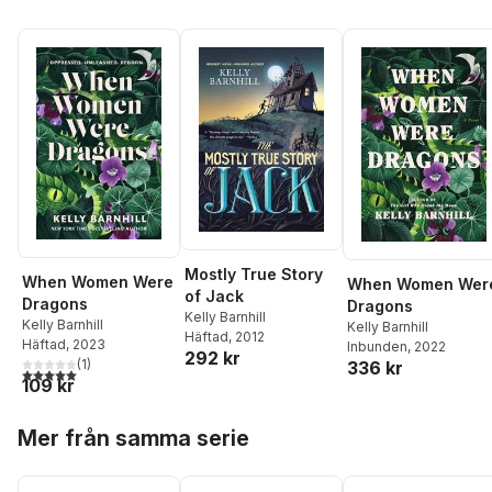
Mostly True Story
When Women Were
When Women Wer
of Jack
Dragons
Dragons
Kelly Barnhill
Kelly Barnhill
Kelly Barnhill
Häftad
, 2012
Häftad
, 2023
Inbunden
, 2022
292 kr
(
1
)
336 kr
5,0
utav 5 stjärnor. Totalt antal röster:
109 kr
Hoppa över listan
Mer från samma serie