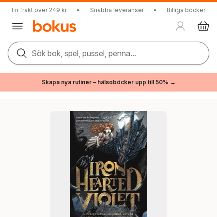
Fri frakt över 249 kr
•
Snabba leveranser
•
Billiga böcker
Sök bok, spel, pussel, penna...
Skapa nya rutiner – hälsoböcker upp till 50% →