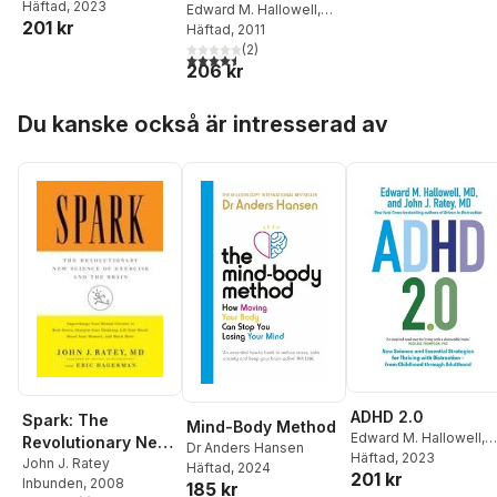
John J. Ratey
Häftad
, 2023
(Revised)
Edward M. Hallowell
,
201 kr
John J. Ratey
Häftad
, 2011
(
2
)
4,5
utav 5 stjärnor. Totalt antal röster:
206 kr
Hoppa över listan
Du kanske också är intresserad av
ADHD 2.0
Spark: The
Mind-Body Method
Edward M. Hallowell
,
Revolutionary New
Dr Anders Hansen
John J. Ratey
Häftad
, 2023
Science of
John J. Ratey
Häftad
, 2024
201 kr
Inbunden
, 2008
Exercise and the
185 kr