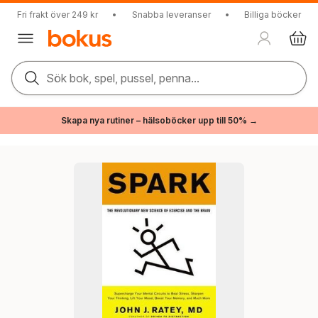
Fri frakt över 249 kr
•
Snabba leveranser
•
Billiga böcker
Sök bok, spel, pussel, penna...
Skapa nya rutiner – hälsoböcker upp till 50% →