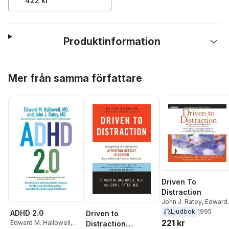
422 kr
Produktinformation
Hoppa över listan
Mer från samma författare
Driven To
Distraction
John J. Ratey
,
Edward
M. Hallowell
Ljudbok
1995
ADHD 2.0
Driven to
221 kr
Edward M. Hallowell
,
Distraction