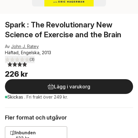
Spark : The Revolutionary New
Science of Exercise and the Brain
Av
John J. Ratey
Häftad, Engelska, 2013
(
3
)
4,0
utav 5 stjärnor. Totalt antal röster:
226 kr
Lägg i varukorg
Skickas
.
Fri frakt över 249 kr.
Fler format och utgåvor
Inbunden