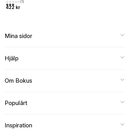
(
1
)
Brain
3,0
utav 5 stjärnor. Totalt antal röster:
422 kr
Mina sidor
Hjälp
Om Bokus
Populärt
Inspiration