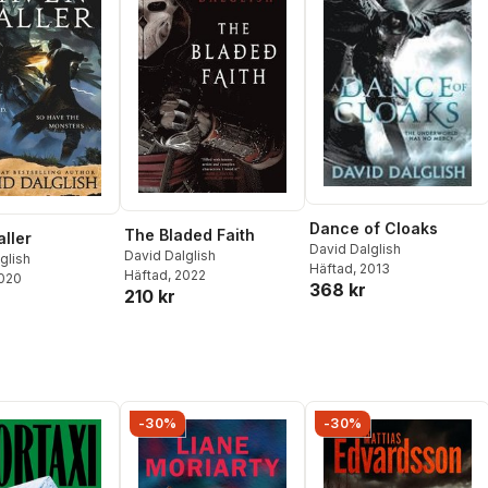
Dance of Cloaks
The Bladed Faith
ller
David Dalglish
David Dalglish
glish
Häftad
, 2013
Häftad
, 2022
2020
368 kr
210 kr
-30%
-30%