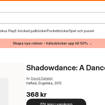
okus Play
E-böcker
Ljudböcker
Pocketböcker
Spel och pussel
Skapa nya rutiner – hälsoböcker upp till 50% →
Shadowdance: A Dance
Av
David Dalglish
Häftad, Engelska, 2013
368 kr
Lägg i varukorg