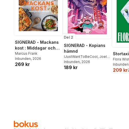
Del 2
SIGNERAD - Mackans
SIGNERAD - Kopians
kost : Middagar och
hämnd
matlådor
Marcus Frank
Stortaxi
IJustWantToBeCool
,
Joel
Inbunden
, 2026
Flora Wi
Adolphson
Inbunden
, 2026
,
Emil Ejdemo
269 kr
Inbunden
189 kr
Beer
,
Victor Beer
209 kr