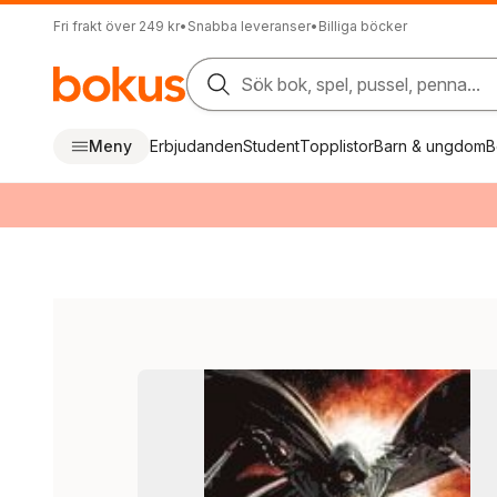
Fri frakt över 249 kr
•
Snabba leveranser
•
Billiga böcker
Sök bok, spel, pussel, penna...
Meny
Erbjudanden
Student
Topplistor
Barn & ungdom
B