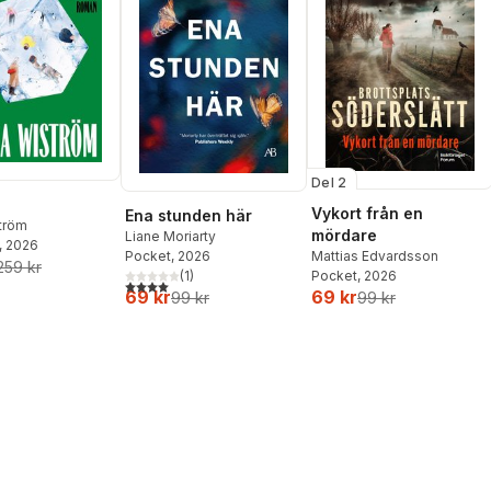
Del 2
Vykort från en
Ena stunden här
ström
mördare
Liane Moriarty
, 2026
Pocket
, 2026
Mattias Edvardsson
259 kr
(
1
)
Pocket
, 2026
4,0
utav 5 stjärnor. Totalt antal röster:
69 kr
69 kr
99 kr
99 kr