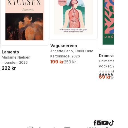
Vagusnerven
Annette Løno
,
Torkil Færø
Lamento
Drömräkning
Kartonnage
, 2026
Madame Nielsen
Chimamanda Ngoz
199 kr
259 kr
Inbunden
, 2026
Pocket
, 2026
222 kr
(
1
)
5,0
utav 5 stjärnor.
69 kr
99 kr