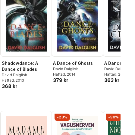
Shadowdance: A
A Dance of Ghosts
A Dance of C
Dance of Blades
David Dalglish
David Dalglish
Häftad
, 2014
Häftad
, 2015
David Dalglish
379 kr
363 kr
Häftad
, 2013
368 kr
-23%
-30%