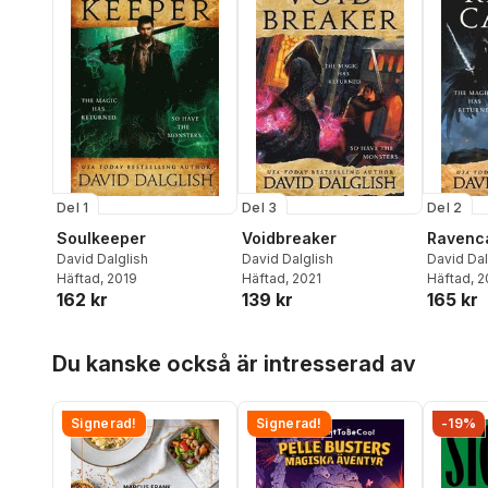
Del 1
Del 3
Del 2
Soulkeeper
Voidbreaker
Ravenca
David Dalglish
David Dalglish
David Dal
Häftad
, 2019
Häftad
, 2021
Häftad
, 
162 kr
139 kr
165 kr
Hoppa över listan
Du kanske också är intresserad av
Signerad!
Signerad!
-19%