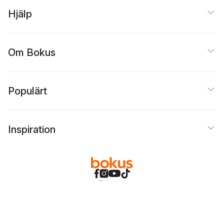
Hjälp
Om Bokus
Populärt
Inspiration
Bokus
@
Cookies
Anpassa cookies
Integritetspolicy
Köpvillkor