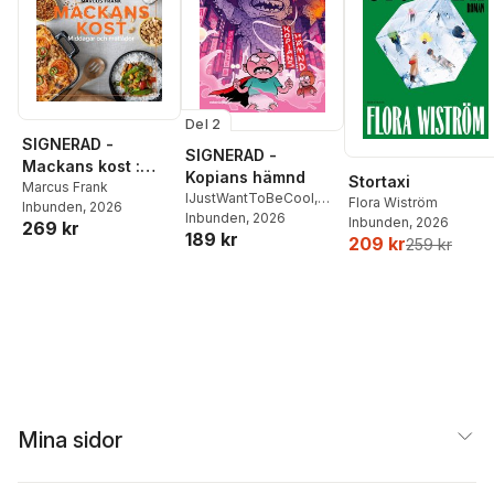
Del 2
SIGNERAD -
SIGNERAD -
Mackans kost :
Kopians hämnd
Stortaxi
Middagar och
Marcus Frank
IJustWantToBeCool
,
Flora Wiström
Inbunden
, 2026
matlådor
Joel Adolphson
Inbunden
, 2026
,
Emil
Inbunden
, 2026
269 kr
189 kr
Ejdemo Beer
,
Victor
209 kr
259 kr
Beer
Mina sidor