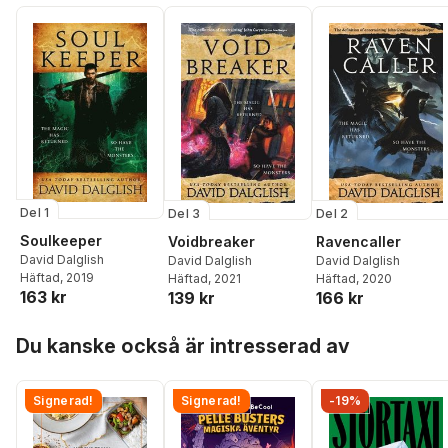
Del 1
Del 3
Del 2
Soulkeeper
Voidbreaker
Ravencaller
David Dalglish
David Dalglish
David Dalglish
Häftad
, 2019
Häftad
, 2021
Häftad
, 2020
163 kr
139 kr
166 kr
Hoppa över listan
Du kanske också är intresserad av
Signerad!
Signerad!
-19%