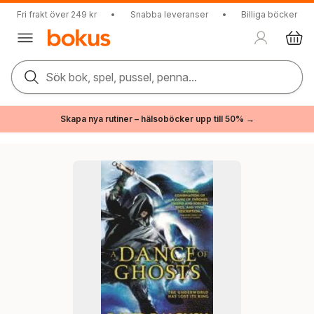
Fri frakt över 249 kr
•
Snabba leveranser
•
Billiga böcker
Sök bok, spel, pussel, penna...
Skapa nya rutiner – hälsoböcker upp till 50% →