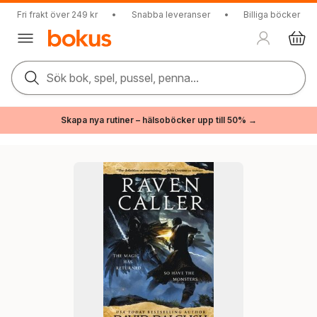
Fri frakt över 249 kr
•
Snabba leveranser
•
Billiga böcker
Sök bok, spel, pussel, penna...
Skapa nya rutiner – hälsoböcker upp till 50% →