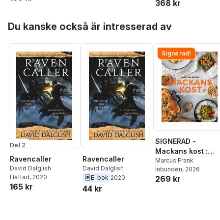
368 kr
Hoppa över listan
Du kanske också är intresserad av
Signerad!
SIGNERAD -
Del 2
Mackans kost :
Ravencaller
Ravencaller
Middagar och
Marcus Frank
David Dalglish
David Dalglish
Inbunden
, 2026
matlådor
Häftad
, 2020
E-bok
2020
269 kr
165 kr
44 kr