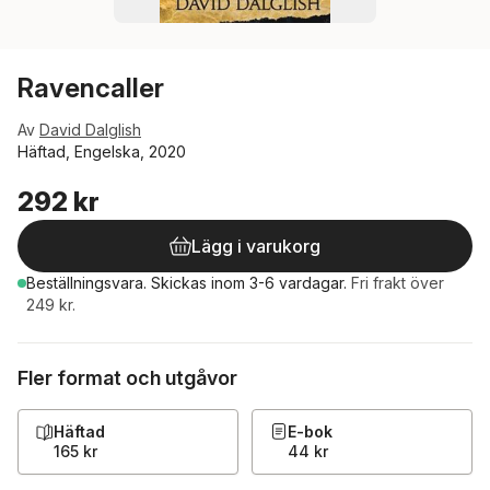
Ravencaller
Av
David Dalglish
Häftad, Engelska, 2020
292 kr
Lägg i varukorg
Beställningsvara.
Skickas
inom 3-6 vardagar
.
Fri frakt över
249 kr.
Fler format och utgåvor
Häftad
E-bok
165 kr
44 kr