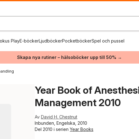
okus Play
E-böcker
Ljudböcker
Pocketböcker
Spel och pussel
Skapa nya rutiner – hälsoböcker upp till 50% →
andling
Year Book of Anesthes
Management 2010
Av
David H. Chestnut
Inbunden, Engelska, 2010
Del 2010 i serien
Year Books