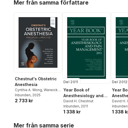
Mer från samma författare
Chestnut's Obstetric
Del 2011
Del 2012
Anesthesia
Year Book of
Year Bo
Cynthia A. Wong
,
Warwick D
Ngan Kee
Inbunden
, 2025
,
Lawrence C.
Anesthesiology and
Anesthe
2 733 kr
Tsen
,
Yaakov Beilin
,
Jill M.
Pain Management
David H. Chestnut
Pain M
David H. 
Mhyre
,
Brian T. Bateman
,
Inbunden
, 2011
Inbunden
2011
2012
Lisa Leffert
,
David H.
1 338 kr
1 338 k
Chestnut
Hoppa över listan
Mer från samma serie