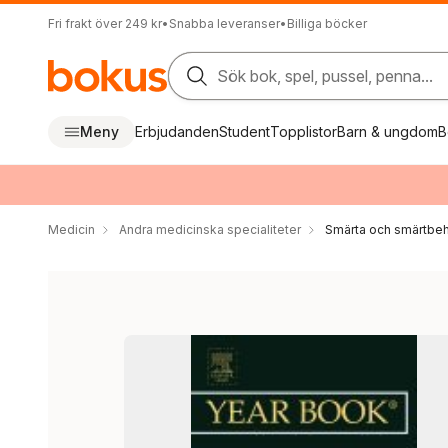
Fri frakt över 249 kr
•
Snabba leveranser
•
Billiga böcker
Sök bok, spel, pussel, penna...
Meny
Erbjudanden
Student
Topplistor
Barn & ungdom
B
Medicin
Andra medicinska specialiteter
Smärta och smärtbeh