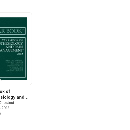
ok of
siology and
anagement
Chestnut
, 2012
r