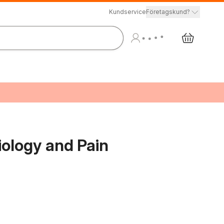
Kundservice
Företagskund?
iology and Pain