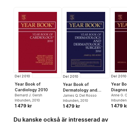
Del 2010
Del 2010
Del 2010
Year Book of
Year Bo
Year Book of
Cardiology 2010
Diagnos
Dermatology and
Bernard J. Gersh
2010
Anne G. 
Dermatological
James Q. Del Rosso
Inbunden
, 2010
Inbunden
Inbunden
, 2010
Surgery 2010
1 479 kr
1 479 k
1 479 kr
Hoppa över listan
Du kanske också är intresserad av