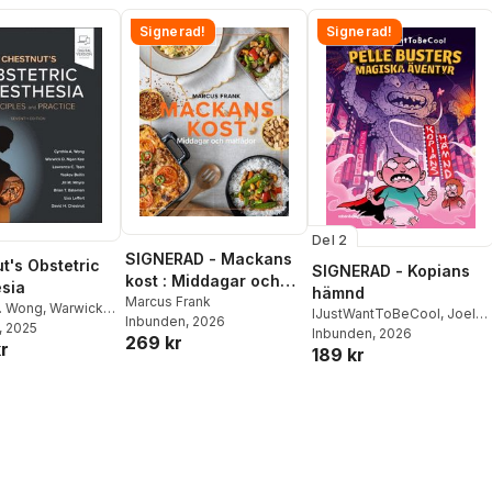
Signerad!
Signerad!
Del 2
SIGNERAD - Mackans
t's Obstetric
SIGNERAD - Kopians
kost : Middagar och
sia
hämnd
matlådor
Marcus Frank
A. Wong
,
Warwick D
IJustWantToBeCool
,
Joel
Inbunden
, 2026
e
, 2025
,
Lawrence C.
Adolphson
Inbunden
, 2026
,
Emil Ejdemo
269 kr
r
kov Beilin
,
Jill M.
189 kr
Beer
,
Victor Beer
ian T. Bateman
,
ert
,
David H.