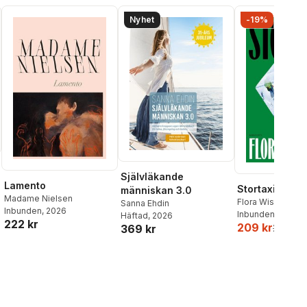
Nyhet
-19%
Självläkande
Lamento
Stortaxi
människan 3.0
Madame Nielsen
Flora Wiström
Sanna Ehdin
Inbunden
, 2026
Inbunden
, 2026
Häftad
, 2026
222 kr
209 kr
369 kr
259 kr