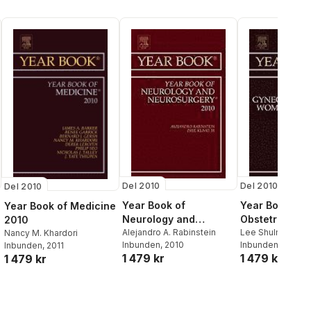
Del 2010
Del 2010
Del 2010
Year Book of
Year Book of
Year Book of Medicine
Neurology and
Obstetrics,
2010
Neurosurgery
Alejandro A. Rabinstein
Gynecology a
Lee Shulman
Nancy M. Khardori
Inbunden
, 2010
Inbunden
, 2010
Inbunden
, 2011
Women's Heal
1 479 kr
1 479 kr
1 479 kr