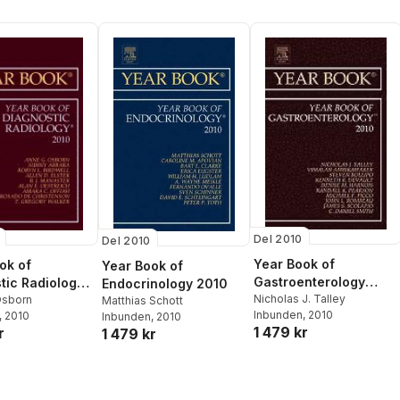
Del 2010
Del 2010
Year Book of
ok of
Year Book of
Gastroenterology
tic Radiology
Endocrinology 2010
2010
Nicholas J. Talley
Osborn
Matthias Schott
Inbunden
, 2010
, 2010
Inbunden
, 2010
1 479 kr
r
1 479 kr