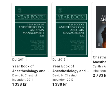
Chestnu
Del 2011
Del 2012
Anesthe
Year Book of
Year Book of
Cynthia 
Ngan Ke
Inbunden
Anesthesiology and
Anesthesiology and
2 733 k
Tsen
,
Yaa
Pain Management
David H. Chestnut
Pain Management
David H. Chestnut
Mhyre
,
Br
Inbunden
, 2011
Inbunden
, 2012
2011
2012
Lisa Leff
1 338 kr
1 338 kr
Chestnut