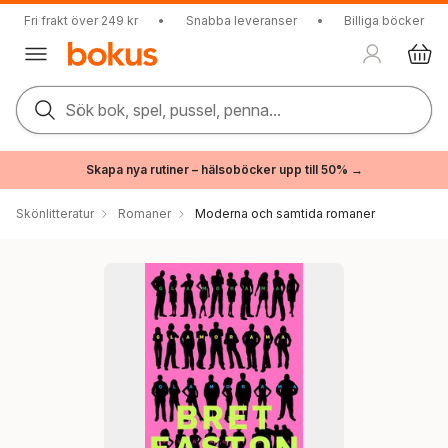
Fri frakt över 249 kr
•
Snabba leveranser
•
Billiga böcker
Sök bok, spel, pussel, penna...
Skapa nya rutiner – hälsoböcker upp till 50% →
Skönlitteratur
Romaner
Moderna och samtida romaner