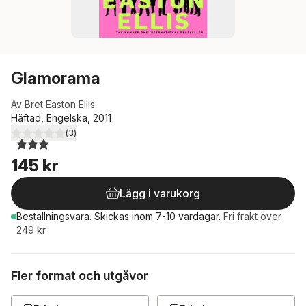
Glamorama
Av
Bret Easton Ellis
Häftad, Engelska, 2011
(
3
)
3,0
utav 5 stjärnor. Totalt antal röster:
145 kr
Lägg i varukorg
Beställningsvara.
Skickas
inom 7-10 vardagar
.
Fri frakt över
249 kr.
Fler format och utgåvor