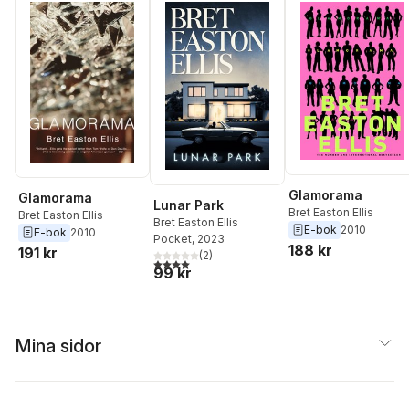
Glamorama
Glamorama
Lunar Park
Bret Easton Ellis
Bret Easton Ellis
Bret Easton Ellis
E-bok
2010
E-bok
2010
Pocket
, 2023
188 kr
191 kr
(
2
)
4,0
utav 5 stjärnor. Totalt antal röster:
99 kr
Mina sidor