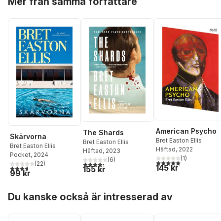
Mer från samma författare
American Psycho
The Shards
Skärvorna
Bret Easton Ellis
Bret Easton Ellis
Bret Easton Ellis
Häftad
, 2022
Häftad
, 2023
Pocket
, 2024
(
1
)
(
6
)
5,0
utav 5 stjärnor. Tota
4,3
utav 5 stjärnor. Totalt antal röster:
(
22
)
145 kr
3,7
utav 5 stjärnor. Totalt antal röster:
155 kr
99 kr
Hoppa över listan
Du kanske också är intresserad av