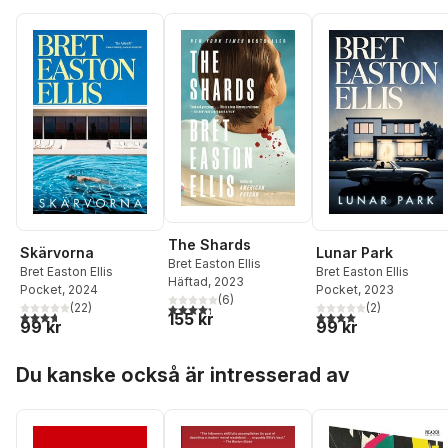
The Shards
Skärvorna
Lunar Park
Bret Easton Ellis
Bret Easton Ellis
Bret Easton Ellis
Häftad
, 2023
Pocket
, 2024
Pocket
, 2023
(
6
)
4,3
utav 5 stjärnor. Totalt antal röster:
(
22
)
(
2
)
3,7
utav 5 stjärnor. Totalt antal röster:
4,0
utav 5 stjärnor. Tota
155 kr
99 kr
99 kr
Hoppa över listan
Du kanske också är intresserad av