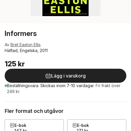
Informers
Av
Bret Easton Ellis
Häftad, Engelska, 2011
125 kr
Lägg i varukorg
Beställningsvara.
Skickas
inom 7-10 vardagar
.
Fri frakt över
249 kr.
Fler format och utgåvor
E-bok
E-bok
147 kr
171 kr