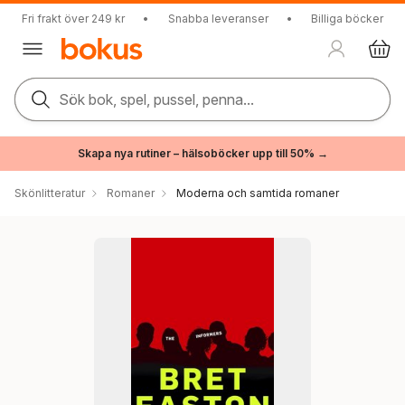
Fri frakt över 249 kr
•
Snabba leveranser
•
Billiga böcker
Sök bok, spel, pussel, penna...
Skapa nya rutiner – hälsoböcker upp till 50% →
Skönlitteratur
Romaner
Moderna och samtida romaner