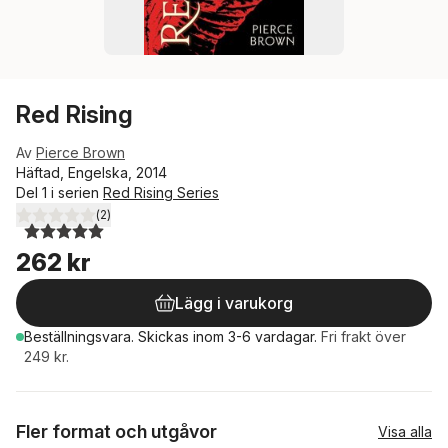
Red Rising
Av
Pierce Brown
Häftad, Engelska, 2014
Del 1 i serien
Red Rising Series
(
2
)
5,0
utav 5 stjärnor. Totalt antal röster:
262 kr
Lägg i varukorg
Beställningsvara.
Skickas
inom 3-6 vardagar
.
Fri frakt över
249 kr.
Fler format och utgåvor
Visa alla