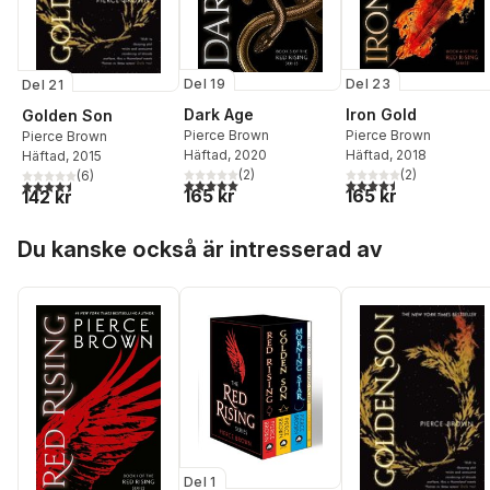
Del 19
Del 23
Del 21
Dark Age
Iron Gold
Golden Son
Pierce Brown
Pierce Brown
Pierce Brown
Häftad
, 2020
Häftad
, 2018
Häftad
, 2015
(
2
)
(
2
)
(
6
)
5,0
utav 5 stjärnor. Totalt antal röster:
4,5
utav 5 stjärnor. Tota
4,5
utav 5 stjärnor. Totalt antal röster:
165 kr
165 kr
142 kr
Hoppa över listan
Du kanske också är intresserad av
Del 1