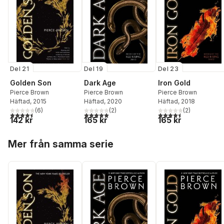
Del 19
Del 23
Del 21
Dark Age
Iron Gold
Golden Son
Pierce Brown
Pierce Brown
Pierce Brown
Häftad
, 2020
Häftad
, 2018
Häftad
, 2015
(
2
)
(
2
)
(
6
)
5,0
utav 5 stjärnor. Totalt antal röster:
4,5
utav 5 stjärnor. Tota
4,5
utav 5 stjärnor. Totalt antal röster:
165 kr
165 kr
142 kr
Hoppa över listan
Mer från samma serie