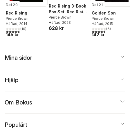
Del 20
Del 21
Red Rising 3-Book
Box Set: Red Rising,
Red Rising
Golden Son
Golden Son,
Pierce Brown
Pierce Brown
Pierce Brown
Häftad
, 2023
Morning Star, and
Häftad
, 2014
Häftad
, 2015
628 kr
(
10
)
(
6
)
an Exclusive
4,7
utav 5 stjärnor. Totalt antal röster:
4,5
utav 5 stjärnor. Tota
145 kr
142 kr
Extended Excerpt
of Iron Gold
Mina sidor
Hjälp
Om Bokus
Populärt