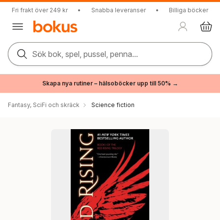
Fri frakt över 249 kr
•
Snabba leveranser
•
Billiga böcker
Sök bok, spel, pussel, penna...
Skapa nya rutiner – hälsoböcker upp till 50% →
Fantasy, SciFi och skräck
Science fiction