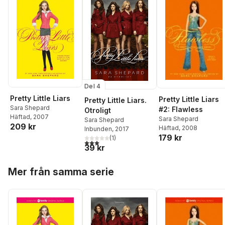
Del 4
Pretty Little Liars
Pretty Little Liars
Pretty Little Liars.
Sara Shepard
#2: Flawless
Otroligt
Häftad
, 2007
Sara Shepard
Sara Shepard
209 kr
Häftad
, 2008
Inbunden
, 2017
179 kr
(
1
)
3,0
utav 5 stjärnor. Totalt antal röster:
39 kr
Hoppa över listan
Mer från samma serie