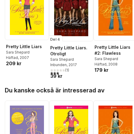
Del 4
Pretty Little Liars
Pretty Little Liars
Pretty Little Liars.
Sara Shepard
#2: Flawless
Otroligt
Häftad
, 2007
Sara Shepard
Sara Shepard
209 kr
Häftad
, 2008
Inbunden
, 2017
179 kr
(
1
)
3,0
utav 5 stjärnor. Totalt antal röster:
39 kr
Hoppa över listan
Du kanske också är intresserad av