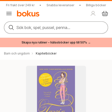
Fri frakt över 249 kr
•
Snabba leveranser
•
Billiga böcker
Sök bok, spel, pussel, penna...
Skapa nya rutiner – hälsoböcker upp till 50% →
Barn och ungdom
Kapitelböcker