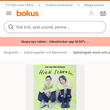
Fri frakt över 249 kr
•
Snabba leveranser
•
Billiga böcker
Sök bok, spel, pussel, penna...
Skapa nya rutiner – hälsoböcker upp till 50% →
Biografier
Självbiografier och Memoarer
Självbiografi: konst och u