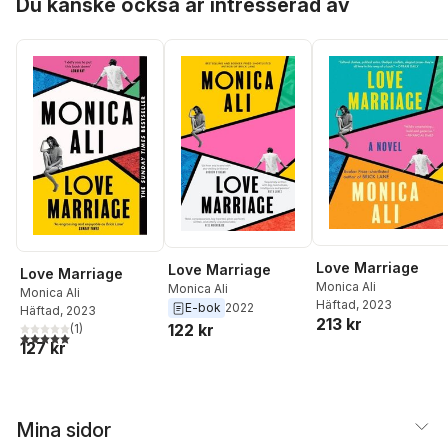
Du kanske också är intresserad av
Love Marriage
Love Marriage
Love Marriage
Monica Ali
Monica Ali
Monica Ali
Häftad
, 2023
E-bok
2022
Häftad
, 2023
213 kr
122 kr
(
1
)
5,0
utav 5 stjärnor. Totalt antal röster:
127 kr
Mina sidor