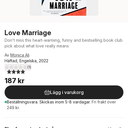
Love Marriage
Don't miss this heart-warming, funny and bestselling book club
pick about what love really means
Av
Monica Ali
Häftad, Engelska, 2022
(
1
)
4,0
utav 5 stjärnor. Totalt antal röster:
187 kr
Lägg i varukorg
Beställningsvara.
Skickas
inom 5-8 vardagar
.
Fri frakt över
249 kr.