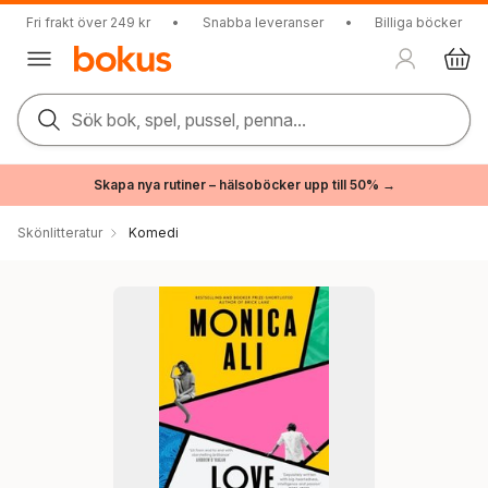
Fri frakt över 249 kr
•
Snabba leveranser
•
Billiga böcker
Sök bok, spel, pussel, penna...
Skapa nya rutiner – hälsoböcker upp till 50% →
Skönlitteratur
Komedi