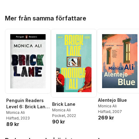
Hoppa över listan
Mer från samma författare
Alentejo Blue
Penguin Readers
Brick Lane
Monica Ali
Level 6: Brick Lane
Monica Ali
Häftad
, 2007
(ELT Graded
Monica Ali
Pocket
, 2022
269 kr
Häftad
, 2023
Reader)
90 kr
89 kr
Hoppa över listan