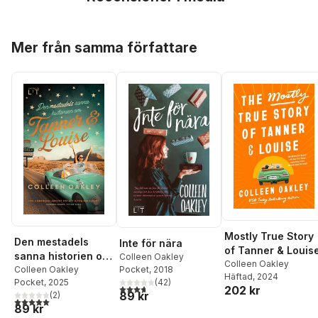
Hoppa över listan
Mer från samma författare
Mostly True Story
Den mestadels
Inte för nära
of Tanner & Louis
sanna historien om
Colleen Oakley
Colleen Oakley
Pocket
, 2018
Tanner och Louise
Colleen Oakley
Häftad
, 2024
(
42
)
Pocket
, 2025
3,7
utav 5 stjärnor. Totalt antal röster:
202 kr
89 kr
(
2
)
5,0
utav 5 stjärnor. Totalt antal röster:
89 kr