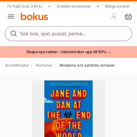
Fri frakt över 249 kr
•
Snabba leveranser
•
Billiga böcker
Sök bok, spel, pussel, penna...
Skapa nya rutiner – hälsoböcker upp till 50% →
Skönlitteratur
Romaner
Moderna och samtida romaner