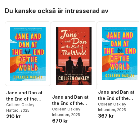
Hoppa över listan
Du kanske också är intresserad av
Jane and Dan at
Jane and Dan at
Jane and Dan at
the End of the
the End of the
the End of the
World
Colleen Oakley
World
Colleen Oakley
World
Colleen Oakley
Inbunden
, 2025
Häftad
, 2025
Inbunden
, 2025
367 kr
210 kr
670 kr