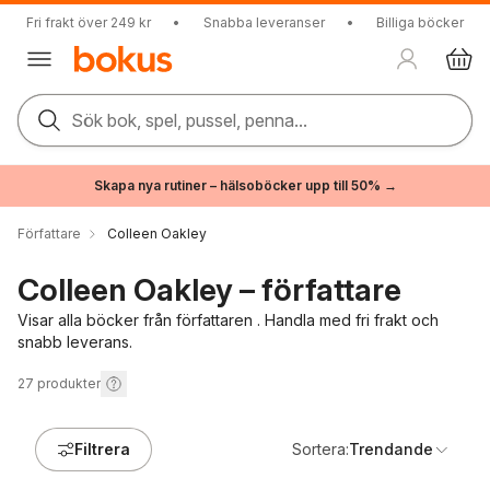
Fri frakt över 249 kr
•
Snabba leveranser
•
Billiga böcker
Sök bok, spel, pussel, penna...
Skapa nya rutiner – hälsoböcker upp till 50% →
Författare
Colleen Oakley
Colleen Oakley – författare
Visar alla böcker från författaren . Handla med fri frakt och
snabb leverans.
27
produkter
Filtrera
Sortera:
Trendande