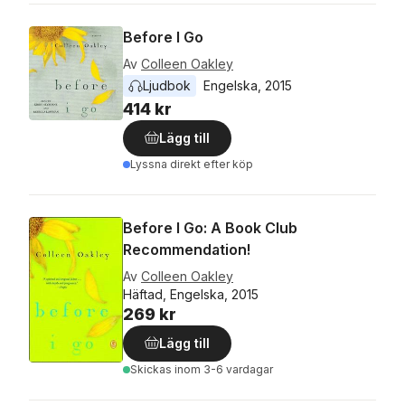
Before I Go
Av
Colleen Oakley
Ljudbok
Engelska
, 
2015
414 kr
Lägg till
Lyssna direkt efter köp
Before I Go: A Book Club
Recommendation!
Av
Colleen Oakley
Häftad, Engelska, 2015
269 kr
Lägg till
Skickas
inom 3-6 vardagar