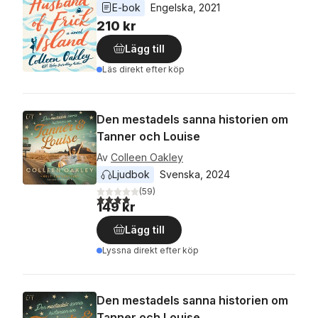
E-bok
Engelska
, 
2021
210 kr
Lägg till
Läs direkt efter köp
Den mestadels sanna historien om
Tanner och Louise
Av
Colleen Oakley
Ljudbok
Svenska
, 
2024
(
59
)
3,9
utav 5 stjärnor. Totalt antal röster:
149 kr
Lägg till
Lyssna direkt efter köp
Den mestadels sanna historien om
Tanner och Louise