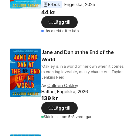
E-bok
Engelska
, 
2025
44 kr
Lägg till
Läs direkt efter köp
Jane and Dan at the End of the
World
'Oakley is in a world of her own when it comes
to creating loveable, quirky characters' Taylor
Jenkins Reid
Av
Colleen Oakley
Häftad, Engelska, 2026
139 kr
Lägg till
Skickas
inom 5-8 vardagar