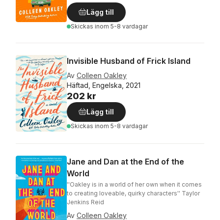
Lägg till
Skickas
inom 5-8 vardagar
Invisible Husband of Frick Island
Av
Colleen Oakley
Häftad, Engelska, 2021
202 kr
Lägg till
Skickas
inom 5-8 vardagar
Jane and Dan at the End of the
World
''Oakley is in a world of her own when it comes
to creating loveable, quirky characters'' Taylor
Jenkins Reid
Av
Colleen Oakley