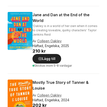
Jane and Dan at the End of the
World
'Oakley is in a world of her own when it comes
to creating loveable, quirky characters' Taylor
Jenkins Reid
Av
Colleen Oakley
Häftad, Engelska, 2025
210 kr
Lägg till
Skickas
inom 5-8 vardagar
Mostly True Story of Tanner &
Louise
Av
Colleen Oakley
Häftad, Engelska, 2024
202 kr