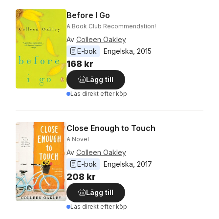
Before I Go
A Book Club Recommendation!
Av
Colleen Oakley
E-bok
Engelska
, 
2015
168 kr
Lägg till
Läs direkt efter köp
Close Enough to Touch
A Novel
Av
Colleen Oakley
E-bok
Engelska
, 
2017
208 kr
Lägg till
Läs direkt efter köp