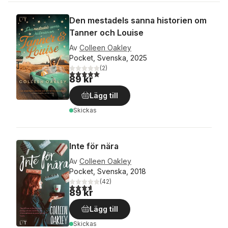
Den mestadels sanna historien om
Tanner och Louise
Av
Colleen Oakley
Pocket, Svenska, 2025
(
2
)
5,0
utav 5 stjärnor. Totalt antal röster:
89 kr
Lägg till
Skickas
Inte för nära
Av
Colleen Oakley
Pocket, Svenska, 2018
(
42
)
3,7
utav 5 stjärnor. Totalt antal röster:
89 kr
Lägg till
Skickas