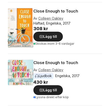
Close Enough to Touch
Av
Colleen Oakley
Häftad, Engelska, 2017
308 kr
Lägg till
Skickas
inom 3-6 vardagar
Close Enough to Touch
Av
Colleen Oakley
Ljudbok
Engelska
, 
2017
430 kr
Lägg till
Lyssna direkt efter köp