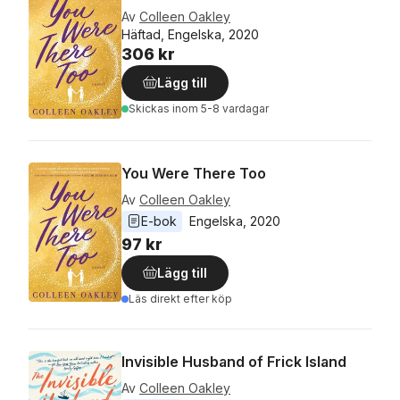
Av
Colleen Oakley
Häftad, Engelska, 2020
306 kr
Lägg till
Skickas
inom 5-8 vardagar
You Were There Too
Av
Colleen Oakley
E-bok
Engelska
, 
2020
97 kr
Lägg till
Läs direkt efter köp
Invisible Husband of Frick Island
Av
Colleen Oakley