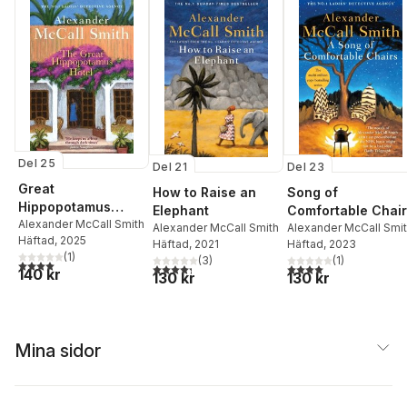
Del 25
Del 21
Del 23
Great
How to Raise an
Song of
Hippopotamus
Elephant
Comfortable Chai
Hotel
Alexander McCall Smith
Alexander McCall Smith
Alexander McCall Smi
Häftad
, 2025
Häftad
, 2021
Häftad
, 2023
(
1
)
(
3
)
(
1
)
4,0
utav 5 stjärnor. Totalt antal röster:
4,3
utav 5 stjärnor. Totalt antal röster:
4,0
utav 5 stjärnor. Tota
140 kr
130 kr
130 kr
Mina sidor