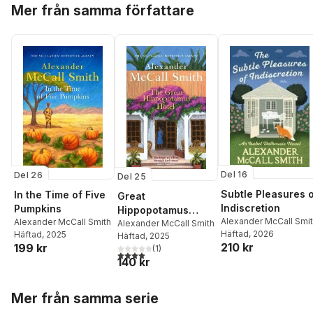
Hoppa över listan
Mer från samma författare
Del 16
Del 26
Del 25
Subtle Pleasures 
In the Time of Five
Great
Indiscretion
Pumpkins
Hippopotamus
Alexander McCall Smi
Alexander McCall Smith
Hotel
Alexander McCall Smith
Häftad
, 2026
Häftad
, 2025
Häftad
, 2025
210 kr
199 kr
(
1
)
4,0
utav 5 stjärnor. Totalt antal röster:
140 kr
Hoppa över listan
Mer från samma serie