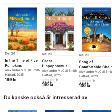
Del 26
Del 25
Del 23
In the Time of Five
Great
Song of
Pumpkins
Hippopotamus
Comfortable Chai
Alexander McCall Smith
Hotel
Alexander McCall Smith
Alexander McCall Smi
Häftad
, 2025
Häftad
, 2025
Häftad
, 2023
199 kr
(
1
)
(
1
)
4,0
utav 5 stjärnor. Totalt antal röster:
4,0
utav 5 stjärnor. Tota
140 kr
130 kr
Hoppa över listan
Du kanske också är intresserad av