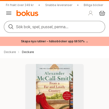
Fri frakt över 249 kr
•
Snabba leveranser
•
Billiga böcker
Sök bok, spel, pussel, penna...
Skapa nya rutiner – hälsoböcker upp till 50% →
Deckare
Deckare