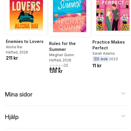
Enemies to Lovers
Practice Makes
Rules for the
Alisha Rai
Perfect
Summer
Häftad
, 2026
Sarah Adams
Meghan Quinn
211 kr
E-bok
2023
Häftad
, 2026
11 kr
(
2
)
4,0
utav 5 stjärnor. Totalt antal röster:
138 kr
Mina sidor
Hjälp