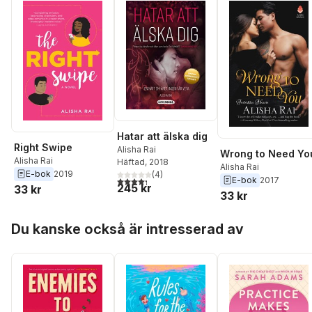
Hatar att älska dig
Right Swipe
Alisha Rai
Wrong to Need Yo
Alisha Rai
Häftad
, 2018
Alisha Rai
E-bok
2019
(
4
)
4,3
utav 5 stjärnor. Totalt antal röster:
E-bok
2017
245 kr
33 kr
33 kr
Hoppa över listan
Du kanske också är intresserad av