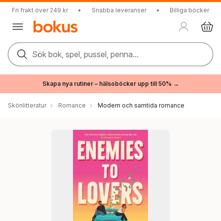
Fri frakt över 249 kr
•
Snabba leveranser
•
Billiga böcker
Sök bok, spel, pussel, penna...
Skapa nya rutiner – hälsoböcker upp till 50% →
Skönlitteratur
Romance
Modern och samtida romance