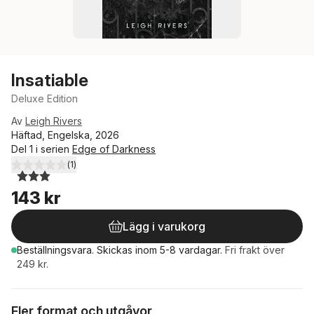
Insatiable
Deluxe Edition
Av
Leigh Rivers
Häftad, Engelska, 2026
Del 1 i serien
Edge of Darkness
(
1
)
3,0
utav 5 stjärnor. Totalt antal röster:
143 kr
Lägg i varukorg
Beställningsvara.
Skickas
inom 5-8 vardagar
.
Fri frakt över
249 kr.
Fler format och utgåvor