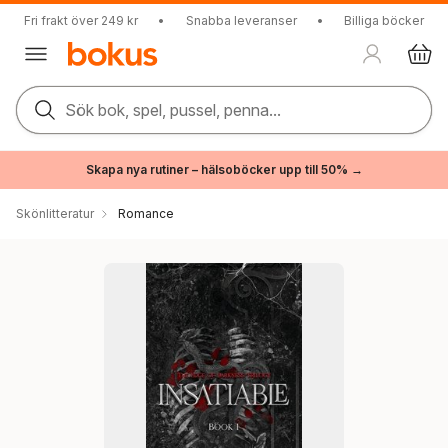
Fri frakt över 249 kr
•
Snabba leveranser
•
Billiga böcker
Sök bok, spel, pussel, penna...
Skapa nya rutiner – hälsoböcker upp till 50% →
Skönlitteratur
Romance