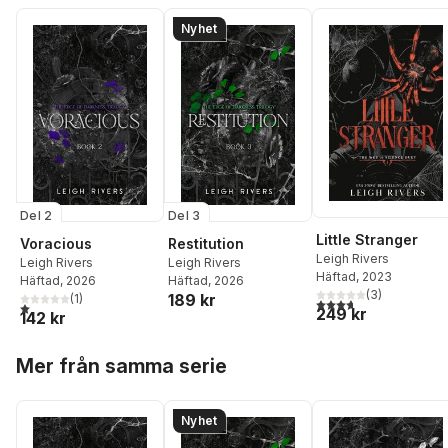
Nyhet
Del 2
Del 3
Little Stranger
Voracious
Restitution
Leigh Rivers
Leigh Rivers
Leigh Rivers
Häftad
, 2023
Häftad
, 2026
Häftad
, 2026
(
3
)
189 kr
(
1
)
3,7
utav 5 stjärnor. Tota
1,0
utav 5 stjärnor. Totalt antal röster:
249 kr
142 kr
Hoppa över listan
Mer från samma serie
Nyhet