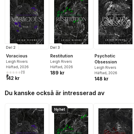
Del 2
Del 3
Voracious
Restitution
Psychotic
Leigh Rivers
Leigh Rivers
Obsession
Häftad
, 2026
Häftad
, 2026
Leigh Rivers
189 kr
(
1
)
Häftad
, 2026
1,0
utav 5 stjärnor. Totalt antal röster:
142 kr
148 kr
Hoppa över listan
Du kanske också är intresserad av
Nyhet