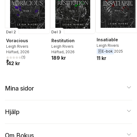
Del 2
Del 3
Insatiable
Voracious
Restitution
Leigh Rivers
Leigh Rivers
Leigh Rivers
E-bok
2025
Häftad
, 2026
Häftad
, 2026
189 kr
(
1
)
11 kr
1,0
utav 5 stjärnor. Totalt antal röster:
142 kr
Mina sidor
Hjälp
Om Bokus