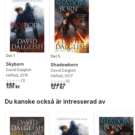
Del 1
Del 5
Skyborn
Shadowborn
David Dalglish
David Dalglish
Häftad
, 2015
Häftad
, 2017
(
1
)
(
1
)
3,0
utav 5 stjärnor. Totalt antal röster:
5,0
utav 5 stjärnor. Totalt antal röster:
139 kr
127 kr
Hoppa över listan
Du kanske också är intresserad av