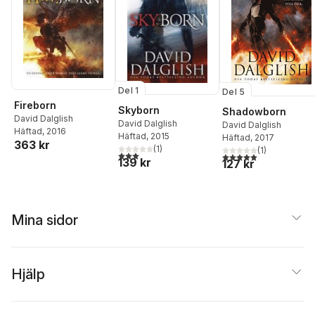
Del 1
Del 5
Fireborn
Skyborn
Shadowborn
David Dalglish
David Dalglish
David Dalglish
Häftad
, 2016
Häftad
, 2015
Häftad
, 2017
363 kr
(
1
)
(
1
)
3,0
utav 5 stjärnor. Totalt antal röster:
5,0
utav 5 stjärnor. Tota
139 kr
127 kr
Mina sidor
Hjälp