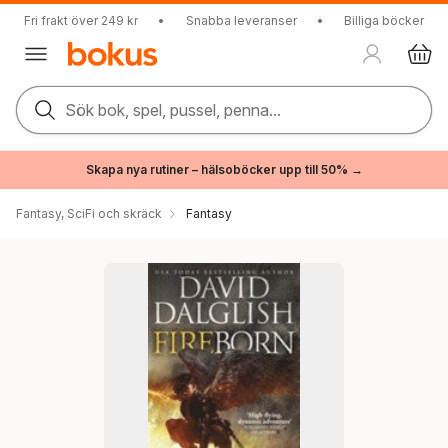
Fri frakt över 249 kr
•
Snabba leveranser
•
Billiga böcker
Sök bok, spel, pussel, penna...
Skapa nya rutiner – hälsoböcker upp till 50% →
Fantasy, SciFi och skräck
Fantasy