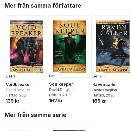
Hoppa över listan
Mer från samma författare
Del 1
Del 3
Del 2
Soulkeeper
Voidbreaker
Ravencaller
David Dalglish
David Dalglish
David Dalglish
Häftad
, 2019
Häftad
, 2021
Häftad
, 2020
162 kr
139 kr
165 kr
Hoppa över listan
Mer från samma serie