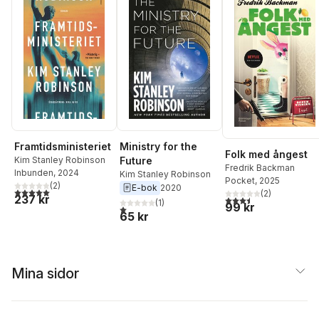
Framtidsministeriet
Ministry for the
Folk med ångest
Kim Stanley Robinson
Future
Fredrik Backman
Inbunden
, 2024
Kim Stanley Robinson
Pocket
, 2025
(
2
)
E-bok
2020
5,0
utav 5 stjärnor. Totalt antal röster:
(
2
)
237 kr
3,5
utav 5 stjärnor. Tota
(
1
)
99 kr
1,0
utav 5 stjärnor. Totalt antal röster:
65 kr
Mina sidor