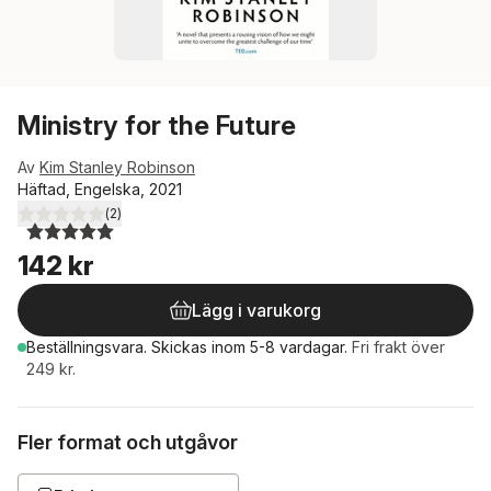
Ministry for the Future
Av
Kim Stanley Robinson
Häftad, Engelska, 2021
(
2
)
5,0
utav 5 stjärnor. Totalt antal röster:
142 kr
Lägg i varukorg
Beställningsvara.
Skickas
inom 5-8 vardagar
.
Fri frakt över
249 kr.
Fler format och utgåvor