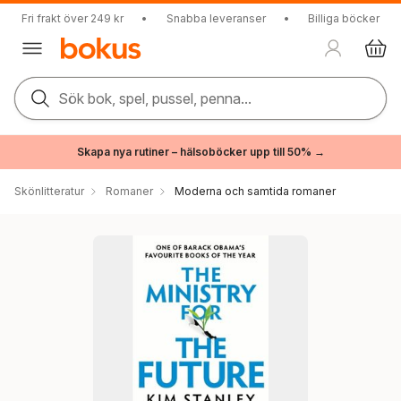
Fri frakt över 249 kr
•
Snabba leveranser
•
Billiga böcker
Sök bok, spel, pussel, penna...
Skapa nya rutiner – hälsoböcker upp till 50% →
Skönlitteratur
Romaner
Moderna och samtida romaner