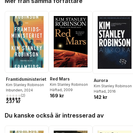
Mer från samma författare
Red Mars
Framtidsministeriet
Aurora
Kim Stanley Robinson
Kim Stanley Robinson
Kim Stanley Robinson
Häftad
, 2009
Inbunden
, 2024
Häftad
, 2016
169 kr
(
2
)
142 kr
5,0
utav 5 stjärnor. Totalt antal röster:
237 kr
Hoppa över listan
Du kanske också är intresserad av