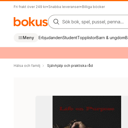
Fri frakt över 249 kr
•
Snabba leveranser
•
Billiga böcker
Sök bok, spel, pussel, penna...
Meny
Erbjudanden
Student
Topplistor
Barn & ungdom
B
Hälsa och familj
Självhjälp och praktiska råd