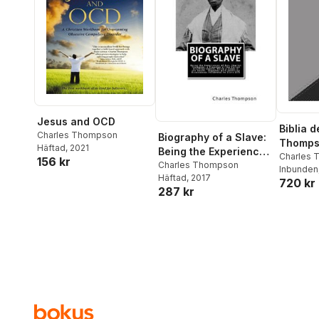
Jesus and OCD
Biblia 
Charles Thompson
Biography of a Slave:
Thomps
Häftad
, 2021
Being the Experiences
Charles
156 kr
of Rev. Charles
Charles Thompson
1960- Rei
Inbunden
Häftad
, 2017
Thompson, a Preacher
720 kr
Vida
287 kr
of the United Brethren
Church, While a Slave
in the South.