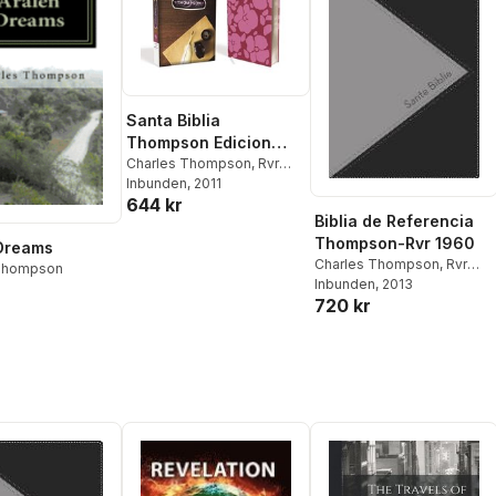
Santa Biblia
Thompson Edicion
Especial Para El
Charles Thompson
,
Rvr
1960- Reina Valera 1960
Inbunden
, 2011
,
Estudio Biblico-Rvr
644 kr
Vida
1960
Biblia de Referencia
Thompson-Rvr 1960
Dreams
Charles Thompson
,
Rvr
 Thompson
1960- Reina Valera 1960
Inbunden
, 2013
,
720 kr
Vida