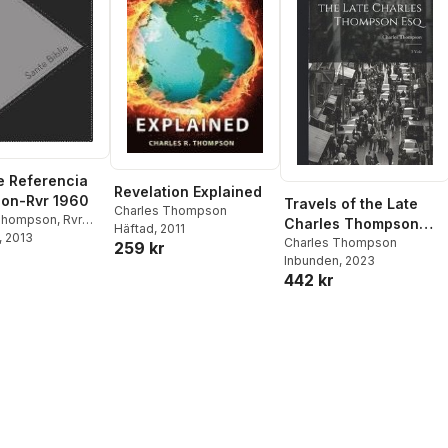
de Referencia
Revelation Explained
on-Rvr 1960
Travels of the Late
Charles Thompson
 Thompson
,
Rvr
Charles Thompson
Häftad
, 2011
na Valera 1960
, 2013
,
Esq
Charles Thompson
259 kr
Inbunden
, 2023
442 kr