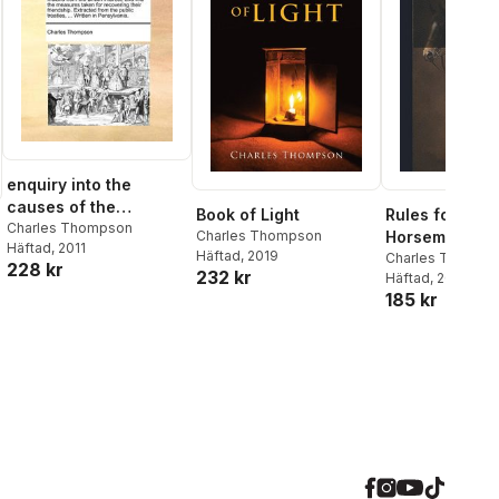
enquiry into the
causes of the
Book of Light
Rules for Bad
alienation of the
Charles Thompson
Charles Thompson
Horsemen;
Häftad
, 2011
Delaware and
Häftad
, 2019
Charles Thomps
228 kr
Shawanese Indians
232 kr
Häftad
, 2023
from the British
185 kr
interest, and into the
measures taken for
recovering their
friendship. Extracted
from the public
treaties, ... Written in
Pensylvania.