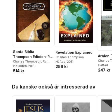
Santa Biblia
Revelation Explained
Aralen 
Thompson Edicion-Rvr
Charles Thompson
Charles
1960
Charles Thompson
,
Rvr
Häftad
, 2011
Häftad
259 kr
1960- Reina Valera 1960
Inbunden
, 2011
247 kr
514 kr
Hoppa över listan
Du kanske också är intresserad av