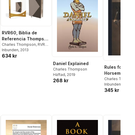
RVR60, Biblia de
Referencia Thompson,
Leathersoft, Dos
Charles Thompson
,
RVR
1960- Reina Valera 1960
Inbunden
, 2013
,
tonos, Negro/Gris
634 kr
Vida
Daniel Explained
Rules for Bad
Charles Thompson
Horsemen;
Häftad
, 2019
Charles Thomps
268 kr
Inbunden
, 2023
345 kr