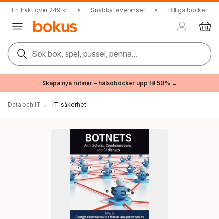
Fri frakt över 249 kr
•
Snabba leveranser
•
Billiga böcker
Sök bok, spel, pussel, penna...
Skapa nya rutiner – hälsoböcker upp till 50% →
Data och IT
IT-säkerhet