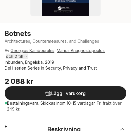
Botnets
Architectures, Countermeasures, and Challenges
Av
Georgios Kambourakis
,
Marios Anagnostopoulos
och 2 till
Inbunden, Engelska, 2019
Del i serien
Series in Security, Privacy and Trust
2 088 kr
Lägg i varukorg
Beställningsvara.
Skickas
inom 10-15 vardagar
.
Fri frakt över
249 kr.
Beskrivning