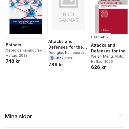
Del 16457
Attacks and
Botnets
Attacks and
Defenses for the
Georgios Kambourakis
,
Defenses for the
Internet-of-Things
Georgios Kambourakis
,
Marios
Häftad
, 2022
Internet-of-Thing
Weizhi Meng
,
Moti
Moti Yung
,
Weizhi
E-bok
2026
748 kr
Anagnostopoulos
,
Yung
Häftad
,
Georgios
, 2026
Meng
789 kr
Weizhi Meng
,
Peng
626 kr
Kambourakis
Zhou
Mina sidor