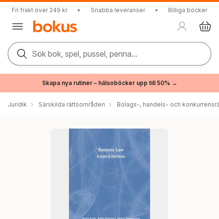
Fri frakt över 249 kr
•
Snabba leveranser
•
Billiga böcker
Sök bok, spel, pussel, penna...
Skapa nya rutiner – hälsoböcker upp till 50% →
Juridik
Särskilda rättsområden
Bolags-, handels- och konkurrensrä