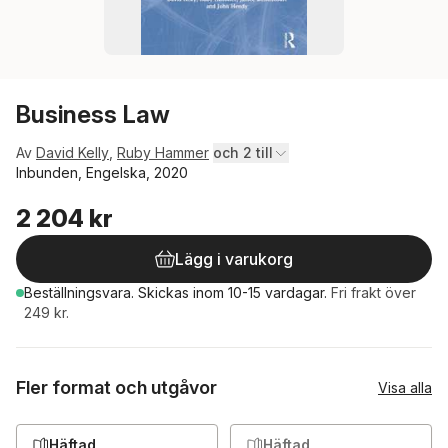
Business Law
Av
David Kelly
,
Ruby Hammer
och 2 till
Inbunden, Engelska, 2020
2 204 kr
Lägg i varukorg
Beställningsvara.
Skickas
inom 10-15 vardagar
.
Fri frakt över
249 kr.
Fler format och utgåvor
Visa alla
Häftad
Häftad