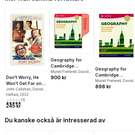
Geography for
Cambridge
Geography for
International AS &
Muriel Fretwell
,
David
Cambridge
900 kr
Kelly
,
John Nanson
Don't Worry, He
A Level
International AS &
Muriel Fretwell
,
David
Won't Get Far on
898 kr
Kelly
,
John Nanson
A Level
Foot
John Callahan
,
David
Kelly
Häftad
, 2022
(
1
)
5,0
utav 5 stjärnor. Totalt antal röster:
245 kr
Hoppa över listan
Du kanske också är intresserad av