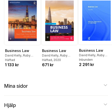
Business Law
Business Law
Business Law
David Kelly
,
Ruby
David Kelly
,
Ruby
David Kelly
,
Ruby
Hammer
Inbunden
Hammer
Häftad
Hammer
Häftad
, 2020
,
Janice
2 291 kr
1 133 kr
671 kr
Denoncourt
,
John
Hendy
Mina sidor
Hjälp