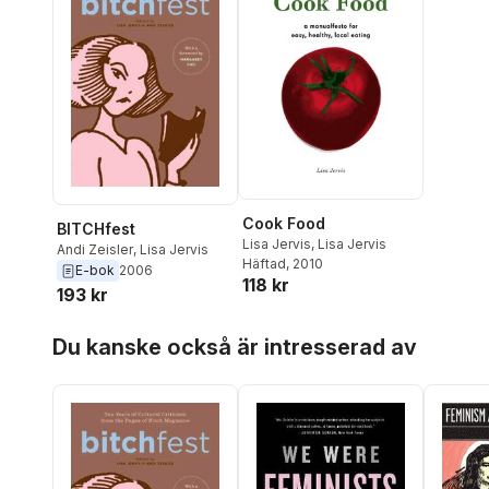
Cook Food
BITCHfest
Lisa Jervis
,
Lisa Jervis
Andi Zeisler
,
Lisa Jervis
Häftad
, 2010
E-bok
2006
118 kr
193 kr
Hoppa över listan
Du kanske också är intresserad av