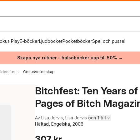
okus Play
E-böcker
Ljudböcker
Pocketböcker
Spel och pussel
Skapa nya rutiner – hälsoböcker upp till 50% →
identitet
Genusvetenskap
Bitchfest: Ten Years of
Pages of Bitch Magazi
Av
Lisa Jervis
,
Lisa Jervis
och 1 till
Häftad, Engelska, 2006
307 kr