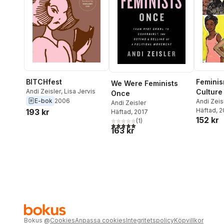
BITCHfest
Feminis
We Were Feminists
Andi Zeisler
,
Lisa Jervis
Culture
Once
E-bok
2006
Andi Zeis
Andi Zeisler
Häftad
, 
193 kr
Häftad
, 2017
152 kr
(
1
)
5,0
utav 5 stjärnor. Totalt antal röster:
163 kr
Bokus
@
Cookies
Anpassa cookies
Integritetspolicy
Köpvillkor