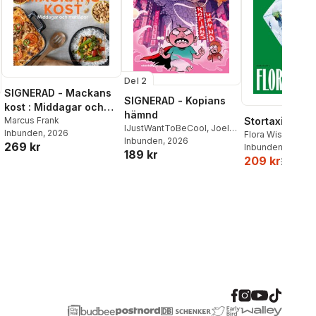
Del 2
SIGNERAD - Mackans
SIGNERAD - Kopians
kost : Middagar och
hämnd
matlådor
Marcus Frank
Stortaxi
IJustWantToBeCool
,
Joel
Inbunden
, 2026
Flora Wiström
Adolphson
Inbunden
, 2026
,
Emil Ejdemo
269 kr
Inbunden
, 2026
189 kr
Beer
,
Victor Beer
209 kr
259 kr