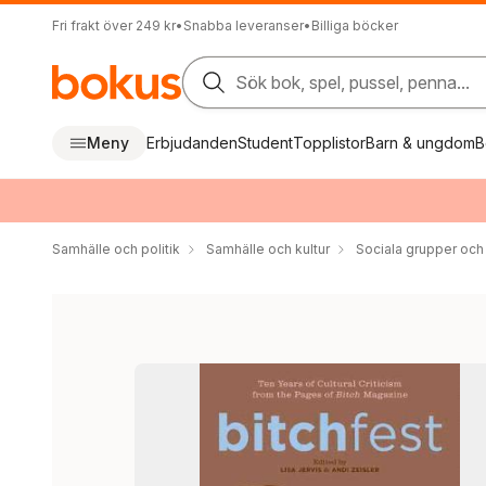
Fri frakt över 249 kr
•
Snabba leveranser
•
Billiga böcker
Sök bok, spel, pussel, penna...
Meny
Erbjudanden
Student
Topplistor
Barn & ungdom
B
Samhälle och politik
Samhälle och kultur
Sociala grupper och 