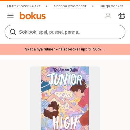
Fri frakt över 249 kr
•
Snabba leveranser
•
Billiga böcker
Sök bok, spel, pussel, penna...
Skapa nya rutiner – hälsoböcker upp till 50% →