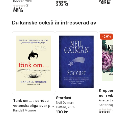
4,2
utav 5 stjärnor. Totalt antal röster:
Pocket
, 2018
189 kr
232 kr
(
5
)
3,4
utav 5 stjärnor. Totalt antal röster:
99 kr
Hoppa över listan
Du kanske också är intresserad av
-26%
Kroppen
ner i vi
Stardust
naturli
Anette S
Tänk om ... : seriösa
Neil Gaiman
Kartonna
vetenskapliga svar på
Häftad
, 2005
(
absurda hypotetiska
Randall Munroe
4,5
utav 5 
130 kr