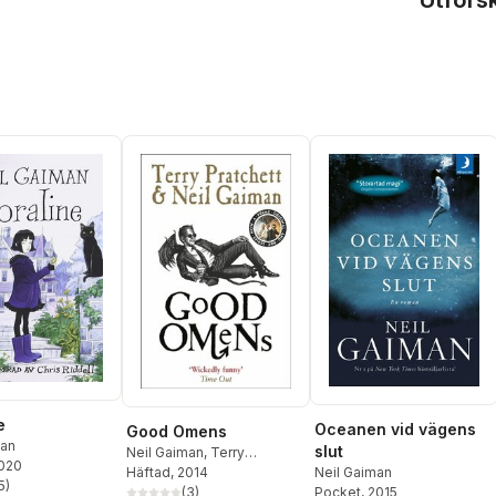
Utfors
e
Oceanen vid vägens
Good Omens
man
slut
Neil Gaiman
,
Terry
2020
Neil Gaiman
Pratchett
Häftad
, 2014
5
)
Pocket
, 2015
(
3
)
stjärnor. Totalt antal röster: