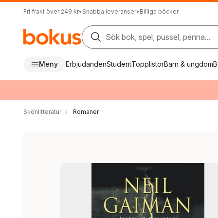
Fri frakt över 249 kr
•
Snabba leveranser
•
Billiga böcker
Sök bok, spel, pussel, penna...
Meny
Erbjudanden
Student
Topplistor
Barn & ungdom
B
Skönlitteratur
Romaner