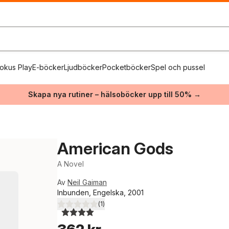
okus Play
E-böcker
Ljudböcker
Pocketböcker
Spel och pussel
Skapa nya rutiner – hälsoböcker upp till 50% →
American Gods
A Novel
Av
Neil Gaiman
Inbunden, Engelska, 2001
(
1
)
4,0
utav 5 stjärnor. Totalt antal röster: