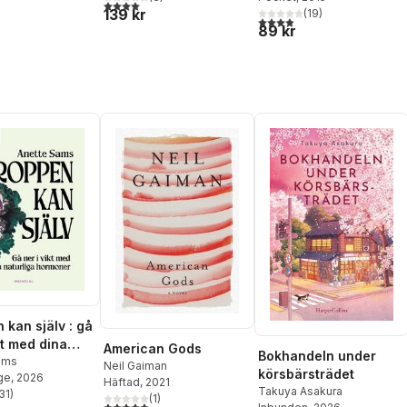
4,0
utav 5 stjärnor. Totalt antal röster:
139 kr
(
19
)
3,9
utav 5 stjärnor. Totalt ant
89 kr
 kan själv : gå
kt med dina
American Gods
Bokhandeln under
ga hormoner
ams
Neil Gaiman
körsbärsträdet
ge
, 2026
Häftad
, 2021
Takuya Asakura
31
)
(
1
)
stjärnor. Totalt antal röster:
5,0
utav 5 stjärnor. Totalt antal röster: