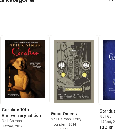
ka kategorier
Coraline 10th
Stardust
Good Omens
Anniversary Edition
Neil Gaiman
Neil Gaiman
,
Terry
Neil Gaiman
Häftad
, 2005
Pratchett
Inbunden
, 2014
Häftad
, 2012
130 kr