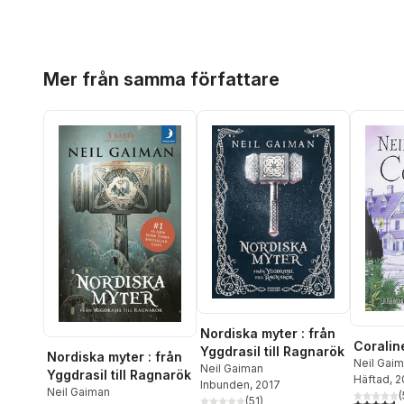
Hoppa över listan
Mer från samma författare
Nordiska myter : från
Coralin
Yggdrasil till Ragnarök
Nordiska myter : från
Neil Gai
Neil Gaiman
Yggdrasil till Ragnarök
Häftad
, 
Inbunden
, 2017
Neil Gaiman
(
(
51
)
4,6
utav 5 