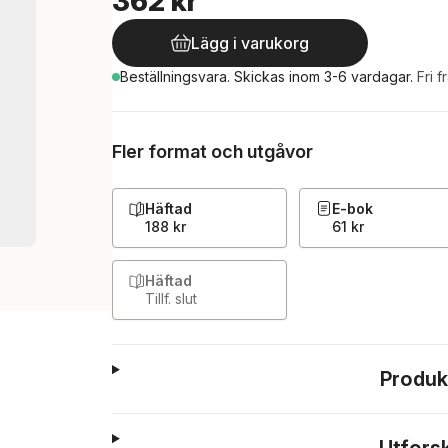
362 kr
Lägg i varukorg
Beställningsvara.
Skickas
inom 3-6 vardagar
.
Fri f
Fler format och utgåvor
Häftad
E-bok
188 kr
61 kr
Häftad
Tillf. slut
Produk