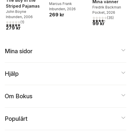
The Boy in the
Mina vänner
Middagar och
Marcus Frank
Striped Pajamas
Fredrik Backman
Inbunden
, 2026
matlådor
John Boyne
Pocket
, 2026
269 kr
Inbunden
, 2006
(
35
)
4,3
utav 5 stjärnor. Tota
(
1
)
99 kr
5,0
utav 5 stjärnor. Totalt antal röster:
279 kr
Mina sidor
Hjälp
Om Bokus
Populärt