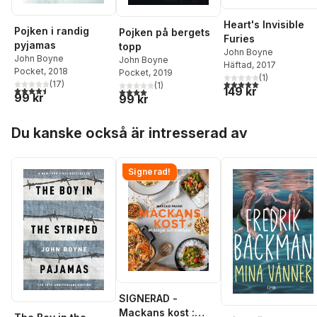
Heart's Invisible
Pojken i randig
Pojken på bergets
Furies
pyjamas
topp
John Boyne
John Boyne
John Boyne
Häftad
, 2017
Pocket
, 2018
Pocket
, 2019
(
1
)
5,0
utav 5 stjärnor. Tota
(
17
)
(
1
)
149 kr
4,5
utav 5 stjärnor. Totalt antal röster:
4,0
utav 5 stjärnor. Totalt antal röster:
99 kr
99 kr
Hoppa över listan
Du kanske också är intresserad av
Signerad!
SIGNERAD -
Mackans kost :