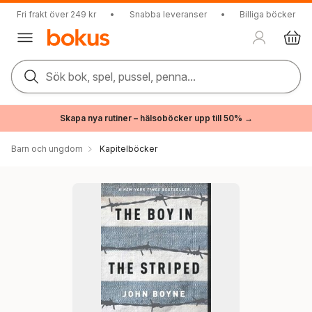
Fri frakt över 249 kr
•
Snabba leveranser
•
Billiga böcker
Sök bok, spel, pussel, penna...
Skapa nya rutiner – hälsoböcker upp till 50% →
Barn och ungdom
Kapitelböcker