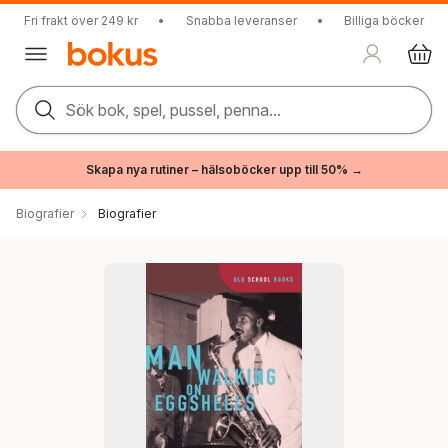
Fri frakt över 249 kr
•
Snabba leveranser
•
Billiga böcker
Sök bok, spel, pussel, penna...
Skapa nya rutiner – hälsoböcker upp till 50% →
Biografier
Biografier