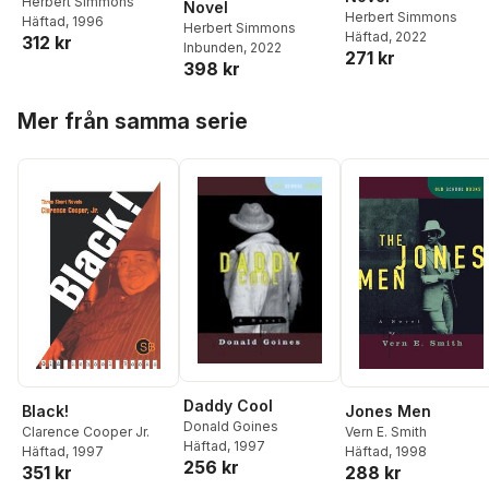
Herbert Simmons
Novel
Herbert Simmons
Häftad
, 1996
Herbert Simmons
Häftad
, 2022
312 kr
Inbunden
, 2022
271 kr
398 kr
Hoppa över listan
Mer från samma serie
Daddy Cool
Black!
Jones Men
Donald Goines
Clarence Cooper Jr.
Vern E. Smith
Häftad
, 1997
Häftad
, 1997
Häftad
, 1998
256 kr
351 kr
288 kr