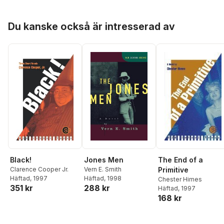
Hoppa över listan
Du kanske också är intresserad av
Black!
Jones Men
The End of a
Clarence Cooper Jr.
Vern E. Smith
Primitive
Häftad
, 1997
Häftad
, 1998
Chester Himes
351 kr
288 kr
Häftad
, 1997
168 kr