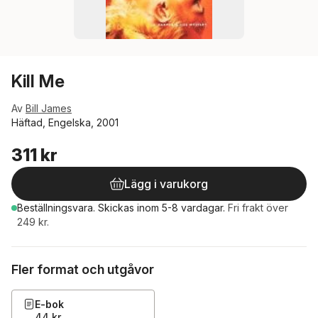
Kill Me
Av
Bill James
Häftad, Engelska, 2001
311 kr
Lägg i varukorg
Beställningsvara.
Skickas
inom 5-8 vardagar
.
Fri frakt över
249 kr.
Fler format och utgåvor
E-bok
44 kr