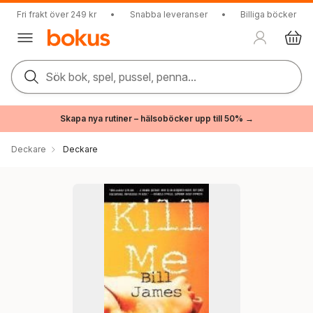
Fri frakt över 249 kr
•
Snabba leveranser
•
Billiga böcker
Sök bok, spel, pussel, penna...
Skapa nya rutiner – hälsoböcker upp till 50% →
Deckare
Deckare