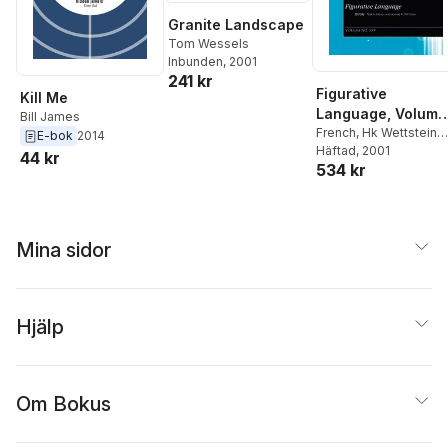
Granite Landscape
Tom Wessels
Inbunden
, 2001
241 kr
Figurative
Kill Me
Language, Volume
Bill James
XXV
French
,
Hk Wettstein
E-bok
2014
Hk
Häftad
,
Peter A. French
, 2001
,
44 kr
534 kr
Howard K. Wettstein
Mina sidor
Hjälp
Om Bokus