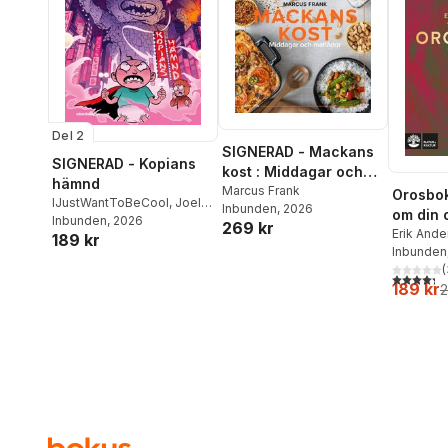
Del 2
SIGNERAD - Mackans
SIGNERAD - Kopians
kost : Middagar och
hämnd
matlådor
Marcus Frank
Orosbok
IJustWantToBeCool
,
Joel
Inbunden
, 2026
om din 
Adolphson
Inbunden
, 2026
,
Emil Ejdemo
269 kr
Erik And
189 kr
Beer
,
Victor Beer
Wahlund
Inbunden
(
4,3
utav 5 
189 kr
2