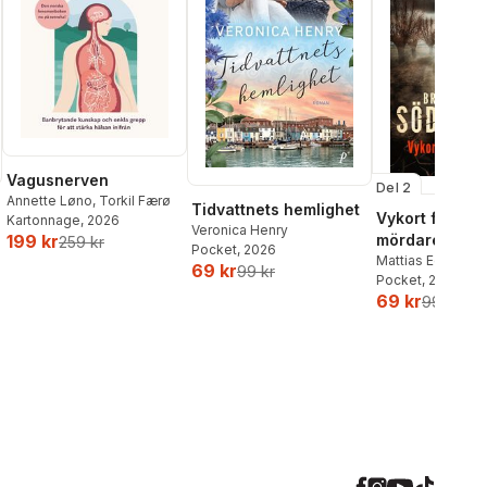
Vagusnerven
Del 2
Annette Løno
,
Torkil Færø
Tidvattnets hemlighet
Vykort från en
Kartonnage
, 2026
Veronica Henry
mördare
199 kr
259 kr
Pocket
, 2026
Mattias Edvards
69 kr
99 kr
Pocket
, 2026
69 kr
99 kr