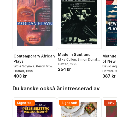
Made In Scotland
Contemporary African
Methue
Mike Cullen
,
Simon Donald
,
Plays
of New
Ian Brown
Häftad
, 1995
,
Mark Fisher
Wole Soyinka
,
Percy Mtwa
,
Plays
David Ad
254 kr
Mbongeni Ngema
Häftad
, 1999
,
Barney
Gardley
Häftad
, 
,
403 kr
387 kr
Simon
,
Ama Ata Aidoo
,
Katori Hal
Femi Osofisan
,
Andrew
Shinn
,
Da
Hoppa över listan
Whaley
,
Alemseged
Benson
Du kanske också är intresserad av
Tesfai
,
Martin Banham
Signerad!
Signerad!
-14%