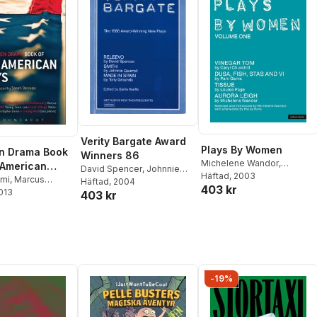
Verity Bargate Award
Plays By Women
n Drama Book
Winners 86
Michelene Wandor
,
 American
David Spencer
,
Johnnie
Michelene Wandor
Häftad
, 2003
jmi
,
Marcus
Quarrell
Häftad
, 2004
,
Tony Grounds
,
403 kr
2013
Young Jean Lee
,
403 kr
Barry Keeffe
l
,
Christopher
n LeFranc
,
Sarah
-19%