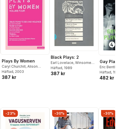
Black Plays: 2
Plays By Women
Gay Plays 4
Earl Lovelace
,
Winsome
Caryl Churchill
,
Alison
Eric Bentley
,
Gera
Pinnock
Häftad
, 1989
,
Benjamin
Lyssa
Häftad
,
Grace Dayley
, 2003
,
Liz
Killingworth
Häftad
, 1990
,
Joe 
387 kr
Zephaniah
,
Maria Oshodi
,
387 kr
Lochhead
482 kr
Neil Bartlett
,
Mich
Yvonne Brewster
Wilcox
-23%
-30%
-30%