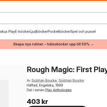
okus Play
E-böcker
Ljudböcker
Pocketböcker
Spel och pussel
Skapa nya rutiner – hälsoböcker upp till 50% →
Rough Magic: First Pla
Av
Siobhan Bourke
,
Siobhan Bourke
Häftad, Engelska, 1999
Del i serien
Play Anthologies
403 kr