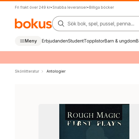
Fri frakt över 249 kr
•
Snabba leveranser
•
Billiga böcker
Sök bok, spel, pussel, penna...
Meny
Erbjudanden
Student
Topplistor
Barn & ungdom
B
Skönlitteratur
Antologier