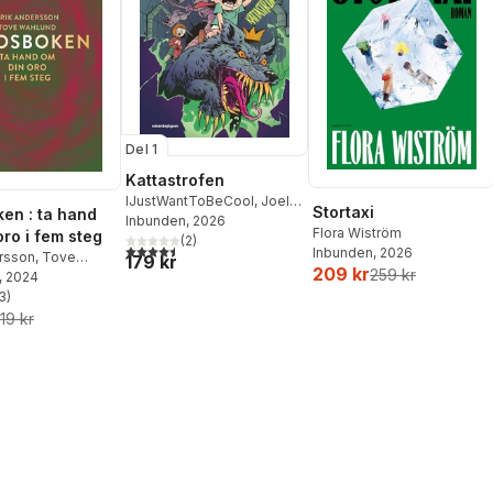
Del 1
Kattastrofen
IJustWantToBeCool
,
Joel
Stortaxi
en : ta hand
Adolphson
Inbunden
, 2026
,
Emil Ejdemo
Flora Wiström
oro i fem steg
Beer
,
Victor Beer
(
2
)
4,5
utav 5 stjärnor. Totalt antal röster:
Inbunden
, 2026
ersson
,
Tove
179 kr
209 kr
259 kr
, 2024
3
)
stjärnor. Totalt antal röster:
19 kr