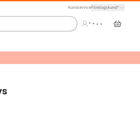
Kundservice
Företagskund?
ys