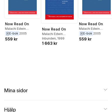
Now Read On
Now Read On
Malachi Edwin
Malachi Edwin
Now Read On
Vethamani
,
John McRae
Vethamani
,
John McR
E-bok
2005
E-bok
2005
Malachi Edwin
Vethamani
Inbunden
, 1999
,
John McRae
559 kr
559 kr
1 663 kr
Mina sidor
Hjälp