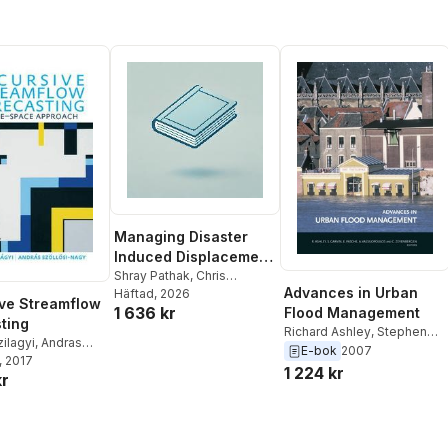
Managing Disaster
Induced Displacement
in the Global South
Shray Pathak
,
Chris
Advances in Urban
Zevenbergen
Häftad
, 2026
,
Rajendra
ve Streamflow
1 636 kr
Prasad Singh
Flood Management
ting
Richard Ashley
,
Stephen
ilagyi
,
Andras
Garvin
,
Erik Pasche
,
E-bok
2007
 Nagy
, 2017
Andreas Vassilopoulos
,
1 224 kr
kr
Chris Zevenbergen