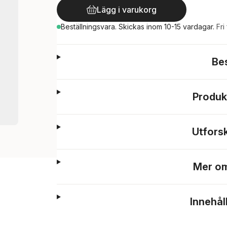
Lägg i varukorg
Beställningsvara.
Skickas
inom 10-15 vardagar
.
Fri
Be
Produk
Utfors
Mer om
Innehål