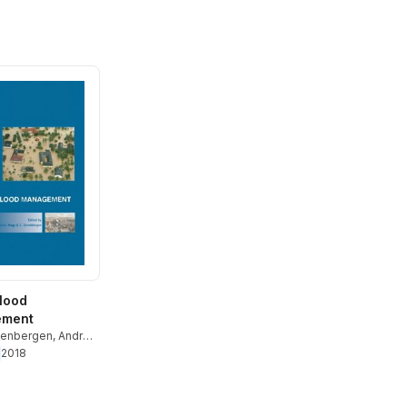
lood
ment
venbergen
,
Andras
-Nagy
2018