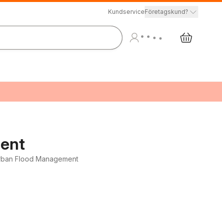
Kundservice
Företagskund?
ent
n Urban Flood Management