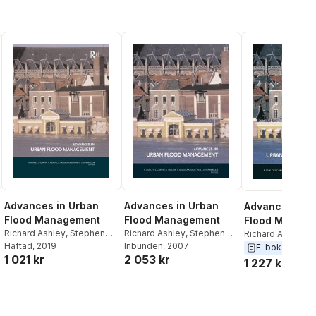
Advances in Urban
Advances in Urban
Advances in 
Flood Management
Flood Management
Flood Manage
Richard Ashley
,
Stephen
Richard Ashley
,
Stephen
Richard Ashley
,
S
Garvin
Häftad
,
, 2019
Erik Pasche
,
Garvin
Inbunden
,
Erik Pasche
, 2007
,
Garvin
,
Erik Pasc
E-bok
2007
1 021 kr
2 053 kr
Andreas Vassilopoulos
,
Andreas Vassilopoulos
,
Andreas Vassilo
1 227 kr
Chris Zevenbergen
Chris Zevenbergen
Chris Zevenberg