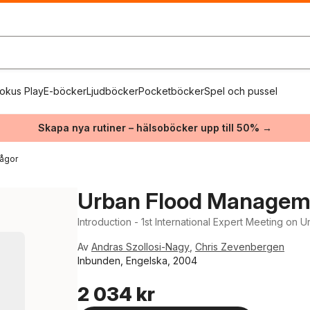
okus Play
E-böcker
Ljudböcker
Pocketböcker
Spel och pussel
Skapa nya rutiner – hälsoböcker upp till 50% →
rågor
Urban Flood Managem
Introduction - 1st International Expert Meeting o
Av
Andras Szollosi-Nagy
,
Chris Zevenbergen
Inbunden, Engelska, 2004
2 034 kr