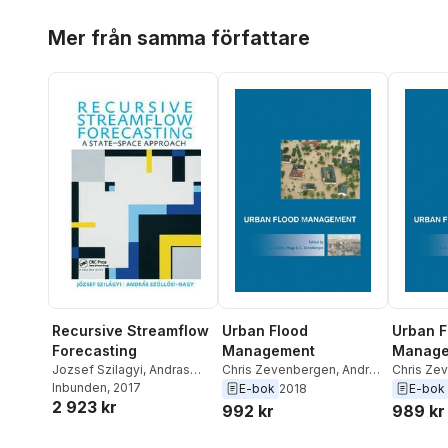
Hoppa över listan
Mer från samma författare
Urban Flood
Urban F
Recursive Streamflow
Management
Manage
Forecasting
Chris Zevenbergen
,
Andras
Chris Ze
Jozsef Szilagyi
,
Andras
Szollosi-Nagy
Szollosi
Szollosi Nagy
Inbunden
, 2017
E-bok
2018
E-bok
2 923 kr
992 kr
989 kr
Hoppa över listan