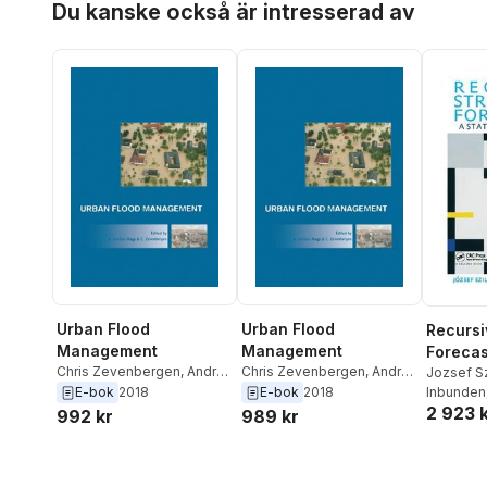
Du kanske också är intresserad av
Urban Flood
Urban Flood
Recursi
Management
Management
Forecas
Chris Zevenbergen
,
Andras
Chris Zevenbergen
,
Andras
Jozsef Sz
Szollosi-Nagy
Szollosi-Nagy
Szollosi
Inbunden
E-bok
2018
E-bok
2018
2 923 
992 kr
989 kr