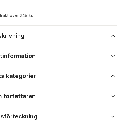
 frakt över 249 kr.
skrivning
tinformation
ka kategorier
 författaren
lsförteckning