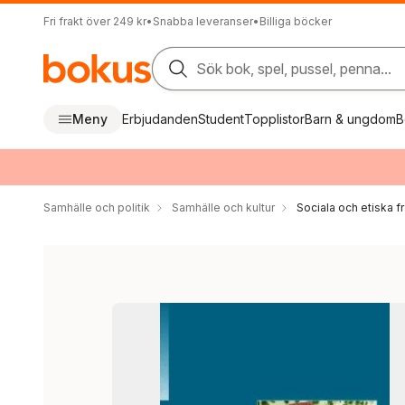
Fri frakt över 249 kr
•
Snabba leveranser
•
Billiga böcker
Sök bok, spel, pussel, penna...
Meny
Erbjudanden
Student
Topplistor
Barn & ungdom
B
Samhälle och politik
Samhälle och kultur
Sociala och etiska f