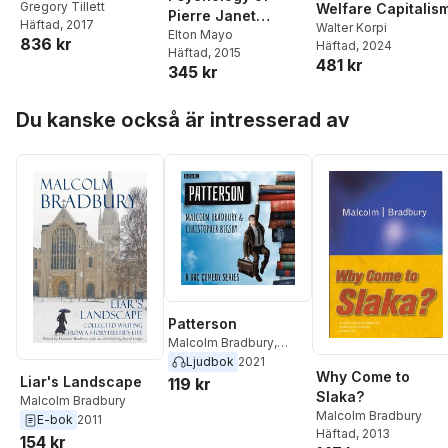
Gregory Tillett
Welfare Capitalis
Pierre Janet
Häftad
, 2017
Walter Korpi
(Routledge
Elton Mayo
836 kr
Häftad
, 2024
Häftad
, 2015
Revivals)
481 kr
345 kr
Hoppa över listan
Du kanske också är intresserad av
Patterson
Malcolm Bradbury
,
Christopher Bigsby
Ljudbok
2021
Why Come to
Liar's Landscape
119 kr
Slaka?
Malcolm Bradbury
Malcolm Bradbury
E-bok
2011
Häftad
, 2013
154 kr