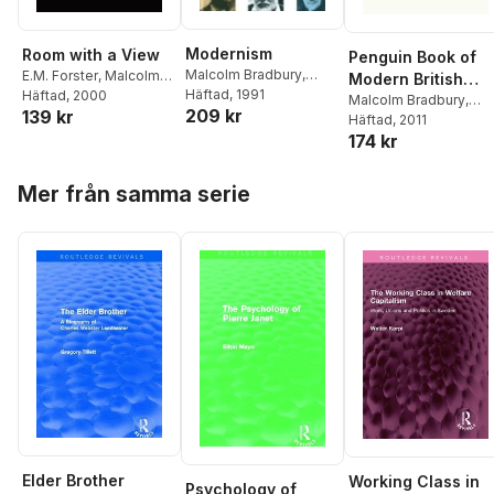
Modernism
Room with a View
Penguin Book of
Malcolm Bradbury
,
E.M. Forster
,
Malcolm
Modern British
James McFarlane
Häftad
, 1991
,
Bradbury
Häftad
, 2000
Short Stories
Malcolm Bradbury
,
209 kr
Malcolm Bradbury
139 kr
Malcolm Bradbury
Häftad
, 2011
174 kr
Hoppa över listan
Mer från samma serie
Elder Brother
Working Class in
Psychology of