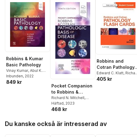
Robbins & Kumar
Robbins and
Basic Pathology
Cotran Pathology
Vinay Kumar
,
Abul K.
Flash Cards
Edward C. Klatt
,
Richar
Abbas
Inbunden
,
Jon C. Aster
, 2022
,
405 kr
N. Mitchell
849 kr
Andrea T Deyrup
Pocket Companion
to Robbins &
Cotran Pathologic
Richard N. Mitchell
,
Vinay Kumar
Häftad
, 2023
,
Abul K.
Basis of Disease
468 kr
Abbas
,
Jon C. Aster
Hoppa över listan
Du kanske också är intresserad av