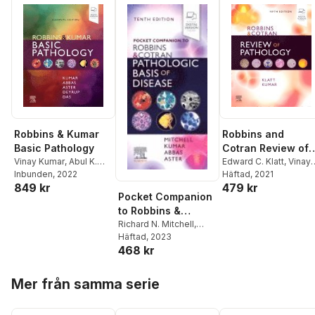
Robbins & Kumar
Robbins and
Basic Pathology
Cotran Review of
Vinay Kumar
,
Abul K.
Pathology
Edward C. Klatt
,
Vinay
Abbas
Inbunden
,
Jon C. Aster
, 2022
,
Kumar
Häftad
, 2021
849 kr
479 kr
Andrea T Deyrup
Pocket Companion
to Robbins &
Cotran Pathologic
Richard N. Mitchell
,
Vinay Kumar
Häftad
, 2023
,
Abul K.
Basis of Disease
468 kr
Abbas
,
Jon C. Aster
Hoppa över listan
Mer från samma serie