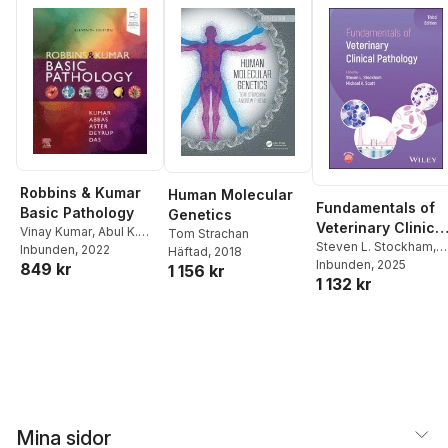
Robbins & Kumar
Human Molecular
Fundamentals of
Basic Pathology
Genetics
Veterinary Clinical
Vinay Kumar
,
Abul K.
Tom Strachan
Pathology
Steven L. Stockham
,
Abbas
Inbunden
,
Jon C. Aster
, 2022
,
Häftad
, 2018
Michael A. Scott
Inbunden
, 2025
849 kr
Andrea T Deyrup
1 156 kr
1 132 kr
Mina sidor