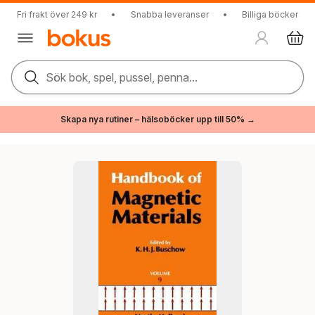
Fri frakt över 249 kr
•
Snabba leveranser
•
Billiga böcker
Sök bok, spel, pussel, penna...
Skapa nya rutiner – hälsoböcker upp till 50% →