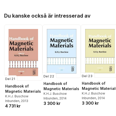
Hoppa över listan
Du kanske också är intresserad av
Del 23
Del 22
Del 21
Handbook of
Handbook of
Handbook of
Magnetic Material
Magnetic Materials
Magnetic Materials
K.H.J. Buschow
K.H.J. Buschow
K.H.J. Buschow
Inbunden
, 2014
Inbunden
, 2014
Inbunden
, 2013
3 300 kr
3 300 kr
4 731 kr