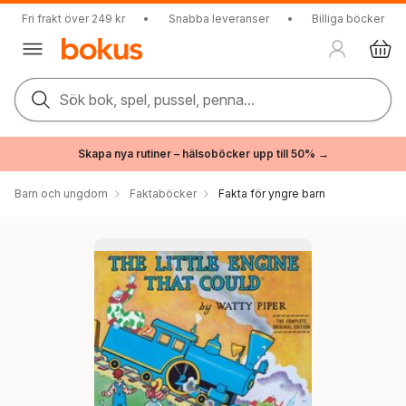
Fri frakt över 249 kr
•
Snabba leveranser
•
Billiga böcker
Sök bok, spel, pussel, penna...
Skapa nya rutiner – hälsoböcker upp till 50% →
Barn och ungdom
Faktaböcker
Fakta för yngre barn