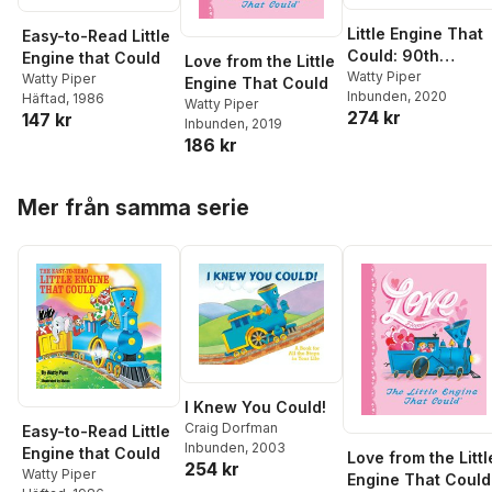
Little Engine That
Easy-to-Read Little
Could: 90th
Engine that Could
Love from the Little
Anniversary Editio
Watty Piper
Watty Piper
Engine That Could
Inbunden
, 2020
Häftad
, 1986
Watty Piper
274 kr
147 kr
Inbunden
, 2019
186 kr
Hoppa över listan
Mer från samma serie
I Knew You Could!
Craig Dorfman
Easy-to-Read Little
Inbunden
, 2003
Engine that Could
Love from the Littl
254 kr
Watty Piper
Engine That Could