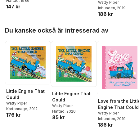
Häftad
, 1986
Watty Piper
147 kr
Inbunden
, 2019
186 kr
Hoppa över listan
Du kanske också är intresserad av
Little Engine That
Little Engine That
Could
Could
Love from the Littl
Watty Piper
Watty Piper
Engine That Could
Kartonnage
, 2012
Häftad
, 2020
Watty Piper
176 kr
85 kr
Inbunden
, 2019
186 kr