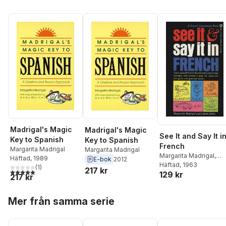
Madrigal's Magic
Madrigal's Magic
See It and Say It i
Key to Spanish
Key to Spanish
French
Margarita Madrigal
Margarita Madrigal
Margarita Madrigal
,
Häftad
, 1989
E-bok
2012
Colette Dulac
Häftad
, 1963
(
1
)
217 kr
5,0
utav 5 stjärnor. Totalt antal röster:
129 kr
217 kr
Hoppa över listan
Mer från samma serie