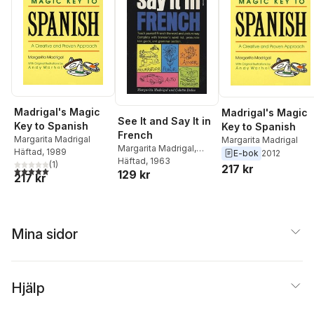
Madrigal's Magic
Madrigal's Magic
See It and Say It in
Key to Spanish
Key to Spanish
French
Margarita Madrigal
Margarita Madrigal
Margarita Madrigal
,
Häftad
, 1989
E-bok
2012
Colette Dulac
Häftad
, 1963
(
1
)
217 kr
5,0
utav 5 stjärnor. Totalt antal röster:
129 kr
217 kr
Mina sidor
Hjälp