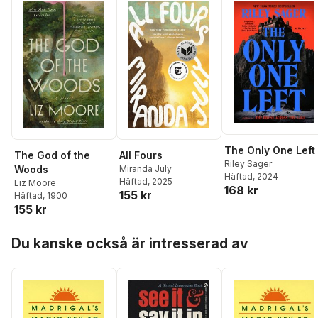
The Only One Left
All Fours
The God of the
Riley Sager
Miranda July
Woods
Häftad
, 2024
Häftad
, 2025
Liz Moore
168 kr
155 kr
Häftad
, 1900
155 kr
Hoppa över listan
Du kanske också är intresserad av