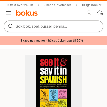
Fri frakt över 249 kr
•
Snabba leveranser
•
Billiga böcker
Sök bok, spel, pussel, penna...
Skapa nya rutiner – hälsoböcker upp till 50% →