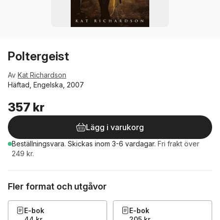
Poltergeist
Av
Kat Richardson
Häftad, Engelska, 2007
357 kr
Lägg i varukorg
Beställningsvara.
Skickas
inom 3-6 vardagar
.
Fri frakt över
249 kr.
Fler format och utgåvor
E-bok
E-bok
44 kr
205 kr