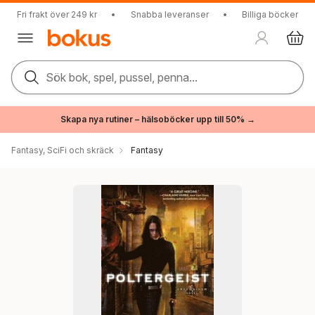
Fri frakt över 249 kr
•
Snabba leveranser
•
Billiga böcker
Sök bok, spel, pussel, penna...
Skapa nya rutiner – hälsoböcker upp till 50% →
Fantasy, SciFi och skräck
Fantasy