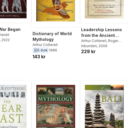
War Began
Leadership Lessons
Dictionary of World
terell
from the Ancient
Mythology
, 2022
World
Arthur Cotterell
,
Roger
Arthur Cotterell
Lowe
Inbunden
,
Ian Shaw
, 2006
E-bok
1986
229 kr
143 kr