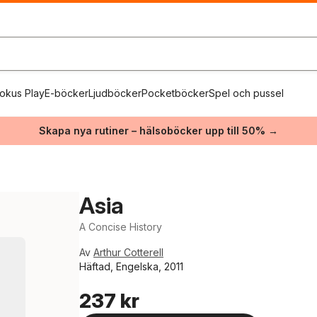
okus Play
E-böcker
Ljudböcker
Pocketböcker
Spel och pussel
Skapa nya rutiner – hälsoböcker upp till 50% →
Asia
A Concise History
Av
Arthur Cotterell
Häftad, Engelska, 2011
237 kr