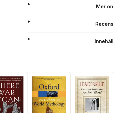
Mer om
Recens
Innehål