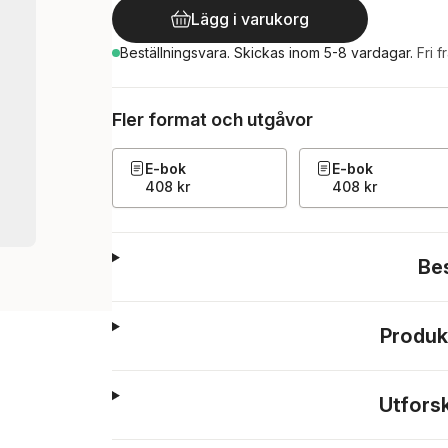
Lägg i varukorg
Beställningsvara.
Skickas
inom 5-8 vardagar
.
Fri f
Fler format och utgåvor
E-bok
E-bok
408 kr
408 kr
Be
Produk
Utfors