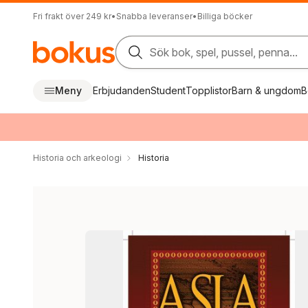
Fri frakt över 249 kr
•
Snabba leveranser
•
Billiga böcker
Sök bok, spel, pussel, penna...
Meny
Erbjudanden
Student
Topplistor
Barn & ungdom
B
Historia och arkeologi
Historia