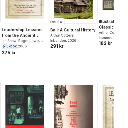
Illustrated A-z
Del 24
Classic Mytho
Leadership Lessons
Bali: A Cultural History
Arthur Cotterell
from the Ancient
Arthur Cotterell
Inbunden
, 2013
Inbunden
, 2026
World
Ian Shaw
,
Roger Lowe
,
182 kr
291 kr
Arthur Cotterell
E-bok
2006
375 kr