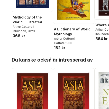
Mythology of the
World, Illustrated
Where 
Encyclopedia of
Arthur Cotterell
A Dictionary of World
Arthur Cot
Inbunden
, 2023
Mythology
Inbunden
368 kr
364 kr
Arthur Cotterell
Häftad
, 1986
182 kr
Hoppa över listan
Du kanske också är intresserad av