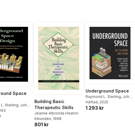
Underground Space
round Space
Raymond L. Sterling
,
John
Building Basic
Carmody
Häftad
, 2025
,
Yingxin Zhou
,
. Sterling
,
John
1 293 kr
Therapeutic Skills
Monique Labbé
,
Xiaozhao
1993
Li
,
Jianqiang Cui
Jeanne Albronda Heaton
r
Inbunden
, 1998
801 kr