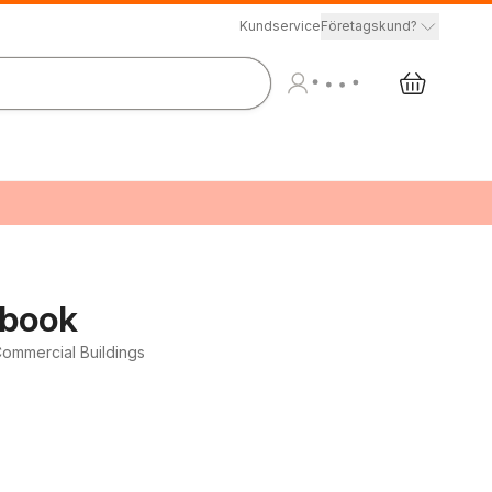
Kundservice
Företagskund?
dbook
 Commercial Buildings