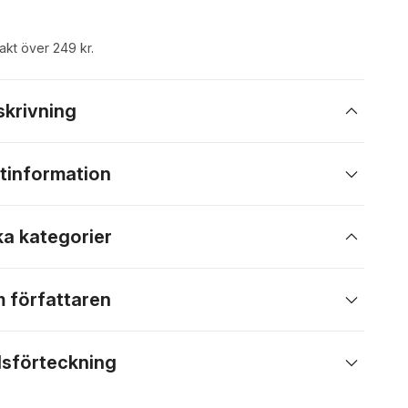
rakt över 249 kr.
skrivning
tinformation
ka kategorier
 författaren
lsförteckning