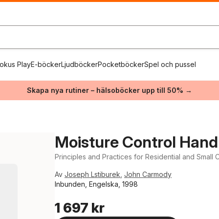
okus Play
E-böcker
Ljudböcker
Pocketböcker
Spel och pussel
Skapa nya rutiner – hälsoböcker upp till 50% →
Moisture Control Han
Principles and Practices for Residential and Small
Av
Joseph Lstiburek
,
John Carmody
Inbunden, Engelska, 1998
1 697 kr