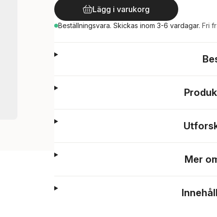
Lägg i varukorg
Beställningsvara.
Skickas
inom 3-6 vardagar
.
Fri f
Be
Produk
Utfors
Mer om
Innehål