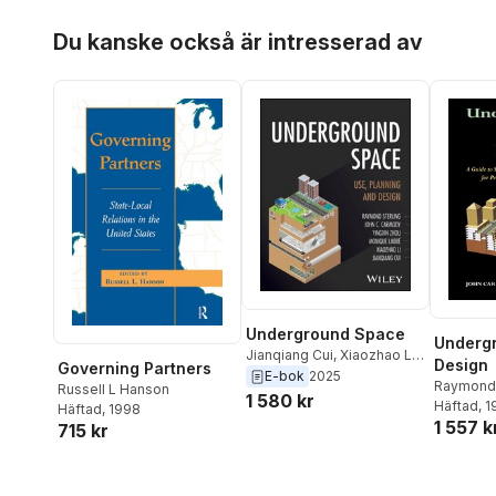
Hoppa över listan
Du kanske också är intresserad av
Underground Space
Underg
Jianqiang Cui
,
Xiaozhao Li
,
Design
Governing Partners
Monique Labb
,
Yingxin
E-bok
2025
Raymond L
Russell L Hanson
Zhou
,
John Carmody
,
1 580 kr
Carmody
Häftad
, 
Häftad
, 1998
Raymond L. Sterling
1 557 k
715 kr