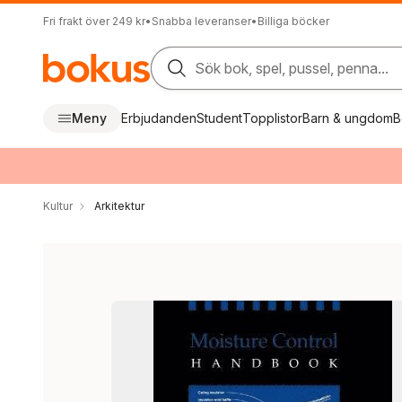
Fri frakt över 249 kr
•
Snabba leveranser
•
Billiga böcker
Sök bok, spel, pussel, penna...
Meny
Erbjudanden
Student
Topplistor
Barn & ungdom
B
Kultur
Arkitektur