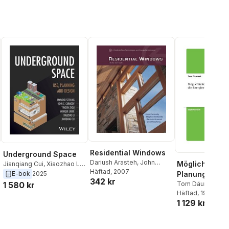
Residential Windows
Underground Space
Dariush Arasteh
,
John
Möglichkeiten
Jianqiang Cui
,
Xiaozhao Li
,
Carmody
Häftad
, 2007
,
Lisa Heschong
,
Monique Labb
,
Yingxin
E-bok
2025
Planungshinwe
342 kr
Stephen Selkowitz
Zhou
,
John Carmody
,
1 580 kr
die Energieei
Tom Däunert
Raymond L. Sterling
Häftad
, 1998
in der Hauste
1 129 kr