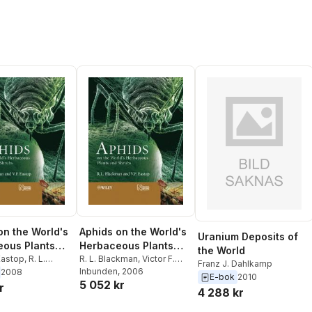
on the World's
Aphids on the World's
Uranium Deposits of
ous Plants
Herbaceous Plants
the World
ubs, 2 Volume
 Eastop
,
R. L.
and Shrubs, 2 Volume
R. L. Blackman
,
Victor F.
Franz J. Dahlkamp
n
Eastop
Inbunden
, 2006
2008
Set
E-bok
2010
5 052 kr
r
4 288 kr