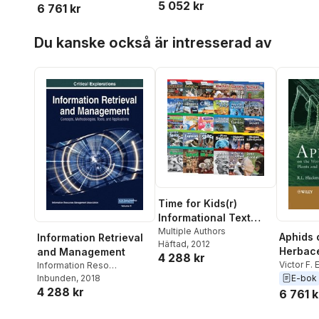
5 052 kr
6 761 kr
Hoppa över listan
Du kanske också är intresserad av
Time for Kids(r)
Informational Text
Grade 3 Readers 30-
Multiple Authors
Aphids 
Information Retrieval
Häftad
, 2012
Book Set
Herbace
and Management
4 288 kr
and Shr
Victor F.
Information Reso
Blackma
Management Association
Inbunden
, 2018
E-bok
Set
4 288 kr
6 761 k