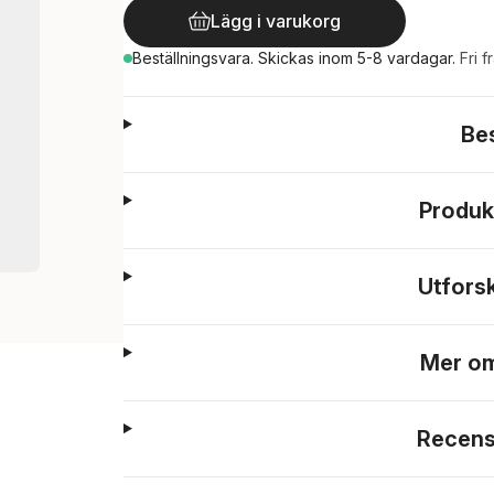
Lägg i varukorg
Beställningsvara.
Skickas
inom 5-8 vardagar
.
Fri f
Be
Produk
Utfors
Mer om
Recens