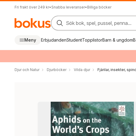
Fri frakt över 249 kr
•
Snabba leveranser
•
Billiga böcker
Sök bok, spel, pussel, penna...
Meny
Erbjudanden
Student
Topplistor
Barn & ungdom
B
Djur och Natur
Djurböcker
Vilda djur
Fjärilar, insekter, spin