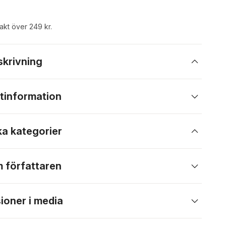
rakt över 249 kr.
skrivning
tinformation
ka kategorier
 författaren
ioner i media