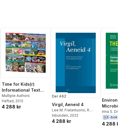
Time for Kids(r)
Informational Text
Grade 3 Spanish
Multiple Authors
Del 462
Environmental
Häftad
, 2012
Readers 30-Book Set
Virgil, Aeneid 4
Microbial
4 288 kr
Lee M. Fratantuono
,
R.
Relationships
Irina S. Druzhinina
Alden Smith
Inbunden
, 2022
P. Kubicek
E-bok
2007
4 288 kr
4 288 kr