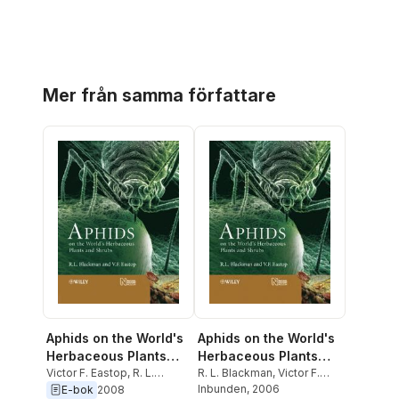
Hoppa över listan
Mer från samma författare
Aphids on the World's
Aphids on the World's
Herbaceous Plants
Herbaceous Plants
and Shrubs, 2 Volume
Victor F. Eastop
,
R. L.
and Shrubs, 2 Volume
R. L. Blackman
,
Victor F.
Blackman
Eastop
Inbunden
, 2006
E-bok
2008
Set
Set