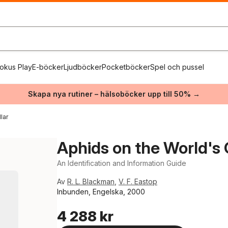
okus Play
E-böcker
Ljudböcker
Pocketböcker
Spel och pussel
Skapa nya rutiner – hälsoböcker upp till 50% →
dlar
Aphids on the World's
An Identification and Information Guide
Av
R. L. Blackman
,
V. F. Eastop
Inbunden, Engelska, 2000
4 288 kr