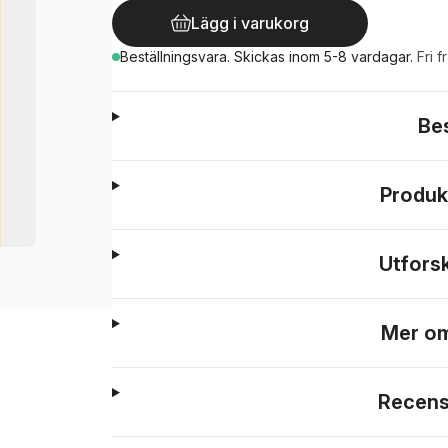
Lägg i varukorg
Beställningsvara.
Skickas
inom 5-8 vardagar
.
Fri f
Be
Produk
Utfors
Mer om
Recens