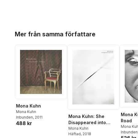
Hoppa över listan
Mer från samma författare
Mona Kuhn
Mona Kuhn
Mona K
Mona Kuhn: She
Inbunden
, 2011
Road
Disappeared into
488 kr
Mona Ku
Complete Silence
Mona Kuhn
Inbunden
Häftad
, 2018
526 kr