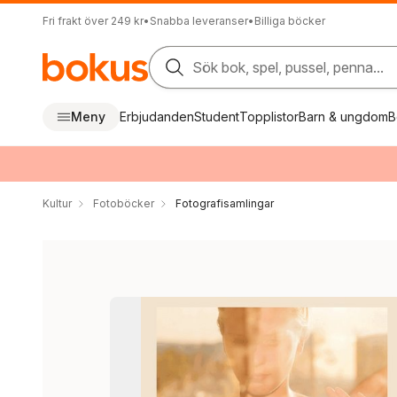
Fri frakt över 249 kr
•
Snabba leveranser
•
Billiga böcker
Sök bok, spel, pussel, penna...
Meny
Erbjudanden
Student
Topplistor
Barn & ungdom
B
Kultur
Fotoböcker
Fotografisamlingar