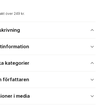
rakt över 249 kr.
skrivning
tinformation
ka kategorier
 författaren
ioner i media