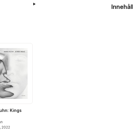
Innehål
uhn: Kings
hn
, 2022