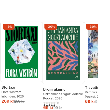
-19%
-30%
-30%
Stortaxi
Tidvattnets h
Drömräkning
Flora Wiström
Veronica Henry
Chimamanda Ngozi Adichie
Inbunden
, 2026
Pocket
, 2026
Pocket
, 2026
209 kr
69 kr
259 kr
99 kr
(
1
)
5,0
utav 5 stjärnor. Totalt antal röster:
69 kr
99 kr