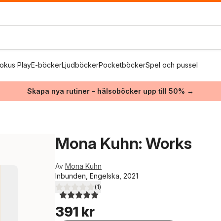
okus Play
E-böcker
Ljudböcker
Pocketböcker
Spel och pussel
Skapa nya rutiner – hälsoböcker upp till 50% →
Mona Kuhn: Works
Av
Mona Kuhn
Inbunden, Engelska, 2021
(
1
)
5,0
utav 5 stjärnor. Totalt antal röster:
391 kr