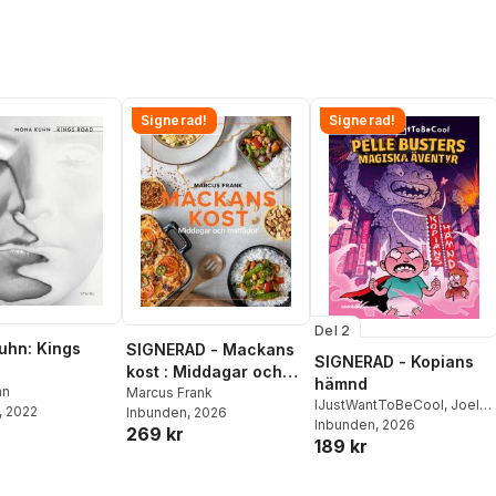
Signerad!
Signerad!
Del 2
uhn: Kings
SIGNERAD - Mackans
SIGNERAD - Kopians
kost : Middagar och
hämnd
hn
matlådor
Marcus Frank
IJustWantToBeCool
,
Joel
, 2022
Inbunden
, 2026
Adolphson
Inbunden
, 2026
,
Emil Ejdemo
269 kr
189 kr
Beer
,
Victor Beer