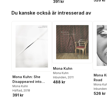
391 kr
Hoppa över listan
Du kanske också är intresserad av
Mona Kuhn
Mona Kuhn
Mona K
Mona Kuhn: She
Inbunden
, 2011
Road
Disappeared into
488 kr
Mona Ku
Complete Silence
Mona Kuhn
Inbunden
Häftad
, 2018
526 kr
391 kr