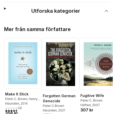
Utforska kategorier
Hoppa över listan
Mer från samma författare
Make It Stick
Fugitive Wife
Forgotten German
Peter C. Brown
,
Henry
Peter C. Brown
Genocide
L. Roediger III
Inbunden
, 2014
,
Mark A.
Häftad
, 2007
Peter C Brown
McDaniel
(
3
)
307 kr
4,7
utav 5 stjärnor. Totalt antal röster:
Inbunden
, 2021
358 kr