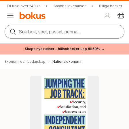
Fri frakt över 249 kr
•
Snabba leveranser
•
Billiga böcker
Sök bok, spel, pussel, penna...
Skapa nya rutiner – hälsoböcker upp till 50% →
Ekonomi och Ledarskap
Nationalekonomi