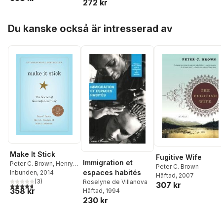
272 kr
Hoppa över listan
Du kanske också är intresserad av
Make It Stick
Fugitive Wife
Immigration et
Peter C. Brown
,
Henry
Peter C. Brown
espaces habités
L. Roediger III
Inbunden
, 2014
,
Mark A.
Häftad
, 2007
McDaniel
(
3
)
Roselyne de Villanova
307 kr
4,7
utav 5 stjärnor. Totalt antal röster:
358 kr
Häftad
, 1994
230 kr