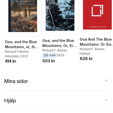
Goa And The Blue
Goa, and the Blue
Goa, and the Blue
Mountains: Or Six
Mountains; Or, Six
Mountains, or, Six
Months Of Sick
Richard F. Burton
Months of Sick
Richard F. Burton
Months of Sick
Richard F Burton
Häftad
Leave
E-bok
2023
Leave
Inbunden
, 2023
Leave
628 kr
503 kr
414 kr
Mina sidor
Hjälp