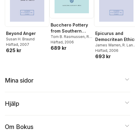
Bucchero Pottery
from Southern
Beyond Anger
Epicurus and
Etruria
Tom B. Rasmussen
,
R.
Susan H. Braund
Democritean Ethic
Lanny Hunter
Häftad
, 2006
,
R. G.
Häftad
, 2007
James Warren
,
R. Lan
689 kr
Osborne
625 kr
Hunter
Häftad
,
, 2006
R. G. Osborne
693 kr
Mina sidor
Hjälp
Om Bokus