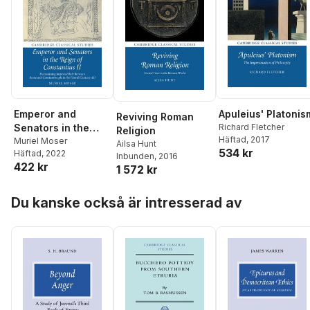
Emperor and
Apuleius' Platonis
Reviving Roman
Senators in the
Richard Fletcher
Religion
Häftad
, 2017
Reign of
Muriel Moser
Ailsa Hunt
534 kr
Häftad
, 2022
Constantius II
Inbunden
, 2016
422 kr
1 572 kr
Hoppa över listan
Du kanske också är intresserad av