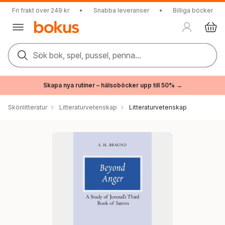
Fri frakt över 249 kr
•
Snabba leveranser
•
Billiga böcker
Sök bok, spel, pussel, penna...
Skapa nya rutiner – hälsoböcker upp till 50% →
Skönlitteratur
Litteraturvetenskap
Litteraturvetenskap